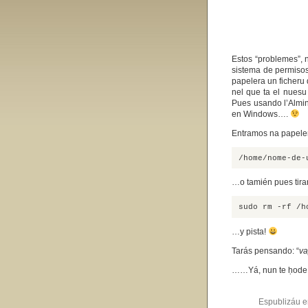
Estos “problemes”, n
sistema de permisos
papelera un ficheru
nel que ta el nuesu
Pues usando l’Almin
en Windows….
Entramos na papel
/home/nome-de-
…o tamién pues tira
sudo rm -rf /h
…y pista!
Tarás pensando: “
va
……Yá, nun te ḥode….
Espublizáu 