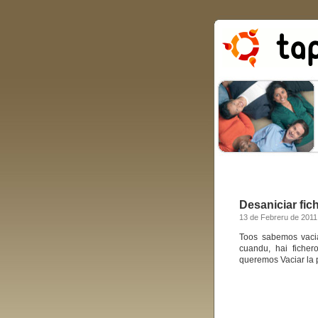
Desaniciar fic
13 de Febreru de 2011
Toos sabemos vacia
cuandu, hai fiche
queremos Vaciar la 