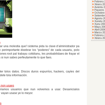
Febreru 
Xineru 2
Avientu 
Payares
Ochobre
Setiembr
Agostu 2
Xunetu 2
Xunu 20
Mayu 20
Abril 200
Marzu 2
Febreru 
Xineru 2
o
r una molestia que’l sistema pida la clave d’alministrador pa
Ye perimportante dixebrar los “poderes” de cada usuariu, polo
ones root pal trabayu cotidianu, les probabilidaes de frayar el
 si nun sabes perfeutamente lo que faes.
er tolos datos. Discos duros espurríos, hackers, cayíes del
dete tola información.
 non usaes
iamos usuarios que nun volvemos a usar. Desanicialos
 vayan usase ye lo meyor.
m