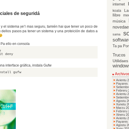
Desaniciar
internet
ficheros
de
La
koala
ciales de seguridá
la
llibre
me
papelera
música
(conflictos
de
s y el sistema ye’l mas seguru, tamién hai que tener un poco de
novedae
permisos)
u dellos pasos pa tener un sistema y una proteición de datos a
so
sama
softwar
: Pa ello en consola
Ta pa Po
e
lt deny
Trucos
Utilidaes
window
na interface gráfica, instala Gufw
nstall gufw
Archivo
Avientu 
Payares
Setiembr
Febreru 
Avientu 
Setiembr
Agostu 2
Xunetu 2
Marzu 2
Febreru 
Xineru 2
Avientu 
Payares
Agostu 2
Xunu 20