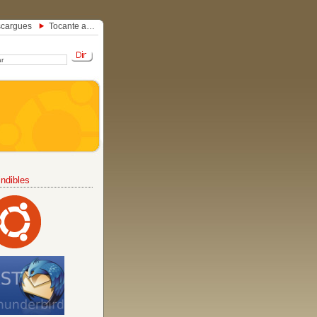
cargues
Tocante a…
ndibles