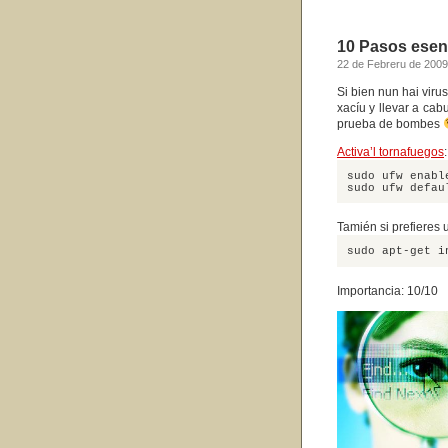
10 Pasos esen
22 de Febreru de 2009
Si bien nun hai viru
xacíu y llevar a cab
prueba de bombes
Activa’l tornafuegos
sudo ufw enabl
sudo ufw defau
Tamién si prefieres u
sudo apt-get i
Importancia: 10/10