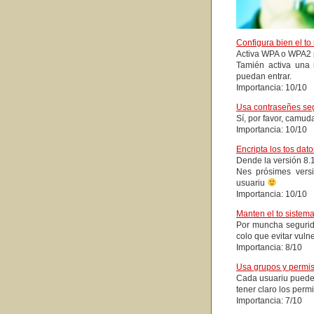
Configura bien el to 
Activa WPA o WPA2 p
Tamién activa una
puedan entrar.
Importancia: 10/10
Usa contraseñes se
Sí, por favor, camud
Importancia: 10/10
Encripta los tos dato
Dende la versión 8.1
Nes prósimes versi
usuariu
Importancia: 10/10
Manten el to sistema
Por muncha seguridá
colo que evitar vuln
Importancia: 8/10
Usa grupos y permi
Cada usuariu puede 
tener claro los permis
Importancia: 7/10