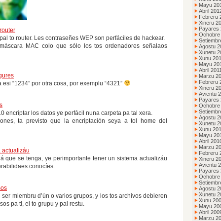
Mayu 20
Abril 201
Febreru 
Xineru 2
Payares 
router
Ochobre
al to router. Les contraseñes WEP son perfáciles de hackear.
Setiembr
 máscara MAC colo que sólo los tos ordenadores señalaos
Agostu 2
Xunetu 2
Xunu 20
Mayu 20
Abril 201
gures
Marzu 2
Febreru 
a esi “1234” por otra cosa, por exemplu “4321”
Xineru 2
Avientu 
Payares
s
Ochobre
Setiembr
0 encriptar los datos ye perfácil nuna carpeta pa tal xera.
Agostu 2
ones, ta previsto que la encriptación seya a tol home del
Xunetu 2
Xunu 20
Mayu 20
Abril 201
Marzu 2
 actualizáu
Febreru 
 que se tenga, ye perimportante tener un sistema actualizáu
Xineru 2
Avientu 
erabilidaes conocíes.
Payares
Ochobre
Setiembr
sos
Agostu 2
Xunetu 2
ser miembru d’ún o varios grupos, y los tos archivos debieren
Xunu 20
os pa ti, el to grupu y pal restu.
Mayu 20
Abril 200
Marzu 2