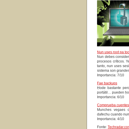
Nun uses root pa to
Nun debes considera
procesos críticos. 
tanto, nun uses sesi
sistema son grandes
Importancia: 7/10
Fae backups
Ḥode bastante perd
portátil… pueden ḥo
Importancia: 6/10
Comprueba cuentes
Munches vegaes cr
dafechu cuando nun
Importancia: 4/10
Fonte:
Techradar.co