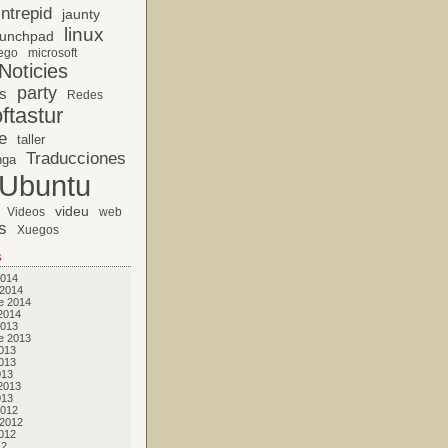
Intrepid
jaunty
linux
unchpad
ego
microsoft
Noticies
party
s
Redes
ftastur
e
taller
Traducciones
nga
Ubuntu
videu
Videos
web
s
Xuegos
s
2014
 2014
e 2014
2014
2013
e 2013
013
013
013
2013
013
2012
 2012
012
12