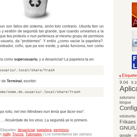
un son fallos del sistema, sinón tolo contrario. Ubuntu tien un
 y xestión de seguridá tan grande, que cuando unviamos a la
 que tea protexíu o nun perteneza al mesmu grupu de permisos
 usuariu, da “problemes”. Y entós ¿como vaciar la papelera?.
istrador, coño, que pa eso esiste, y amás funciona, non como
era como
superusuariu
, y a desaniciar! La papelera ta en:
usuariu/.local/share/Trash
Etiquete
r de
Terminal
, escribir:
9.04
9.1
Aplic
ome/nome.de.usuariu/.local/share/Trash
asturiano
blogue
Confi
ya rollu, nel mio Windows nun tenía que facer eso
“.
edubuntu
 Alcuérdate de los virus. La seguridá ye lo primero.
Frikaes
GNU/L
Etiquetes:
desaniciar
,
papelera
,
permisos
.
en
en
natty
,
Trucos
,
Tutoriales
|
Los comentarios tan zarraos
google
i