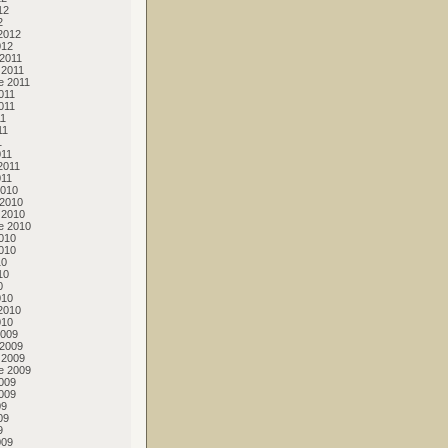
12
2
2012
012
2011
 2011
e 2011
011
011
11
11
1
011
2011
011
2010
 2010
 2010
e 2010
010
010
10
10
0
010
2010
010
2009
 2009
 2009
e 2009
009
009
09
09
9
009