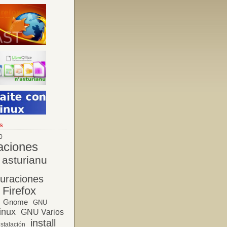
s
0
aciones
asturianu
guraciones
Firefox
Gnome
GNU
inux
GNU Varios
install
nstalación