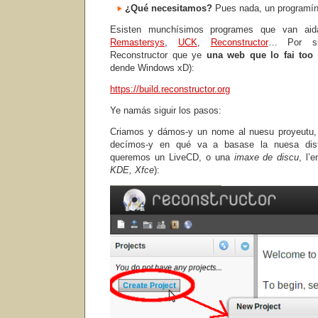
¿Qué necesitamos?
Pues nada, un programín 
Esisten munchísimos programes que van aida
Remastersys
,
UCK
,
Reconstructor
… Por sim
Reconstructor que ye
una
web que lo fai too
dende Windows xD):
https://build.reconstructor.org
Ye namás siguir los pasos:
Criamos y dámos-y un nome al nuesu proyeutu,
decímos-y en qué va a basase la nuesa dist
queremos un
LiveCD, o una
imaxe de discu
, l’
KDE, Xfce
):