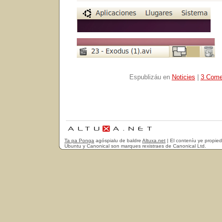
Espublizáu en
Noticies
|
3 Come
Ta pa Ponga
agóspialu de baldre
Altuxa.net
| El conteníu ye propie
Ubuntu y Canonical son marques rexistraes de Canonical Ltd.