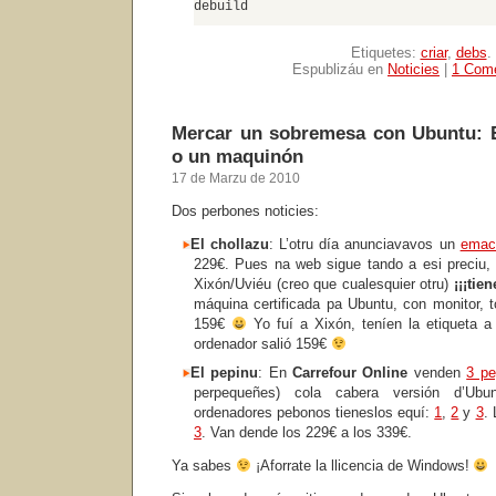
debuild
Etiquetes:
criar
,
debs
.
Espublizáu en
Noticies
|
1 Come
Mercar un sobremesa con Ubuntu: E
o un maquinón
17 de Marzu de 2010
Dos perbones noticies:
El chollazu
: L’otru día anunciavavos un
emach
229€. Pues na web sigue tando a esi preciu,
Xixón/Uviéu (creo que cualesquier otru)
¡¡¡tie
máquina certificada pa Ubuntu, con monitor, t
159€
Yo fuí a Xixón, teníen la etiqueta a
ordenador salió 159€
El pepinu
: En
Carrefour Online
venden
3 pe
perpequeñes) cola cabera versión d’Ubu
ordenadores pebonos tieneslos equí:
1
,
2
y
3
.
3
. Van dende los 229€ a los 339€.
Ya sabes
¡Aforrate la llicencia de Windows!