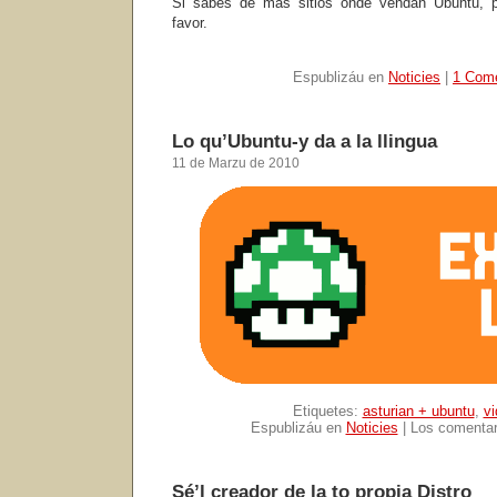
Si sabes de más sitios onde vendan Ubuntu, p
favor.
Espublizáu en
Noticies
|
1 Come
Lo qu’Ubuntu-y da a la llingua
11 de Marzu de 2010
Etiquetes:
asturian + ubuntu
,
vi
Espublizáu en
Noticies
|
Los comentar
Sé’l creador de la to propia Distro