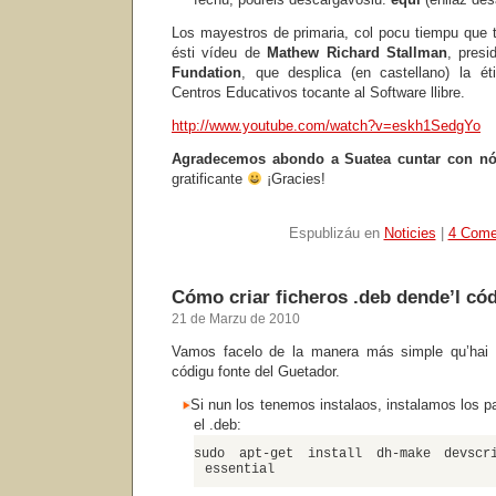
Los mayestros de primaria, col pocu tiempu que 
ésti vídeu de
Mathew Richard Stallman
, pres
Fundation
, que desplica (en castellano) la ét
Centros Educativos tocante al Software llibre.
http://www.youtube.com/watch?v=eskh1SedgYo
Agradecemos abondo a Suatea cuntar con n
gratificante
¡Gracies!
Espublizáu en
Noticies
|
4 Come
Cómo criar ficheros .deb dende’l cód
21 de Marzu de 2010
Vamos facelo de la manera más simple qu’hai
códigu fonte del Guetador.
Si nun los tenemos instalaos, instalamos los p
el .deb:
sudo apt-get install dh-make devscr
essential