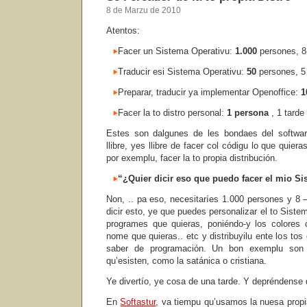
8 de Marzu de 2010
Atentos:
Facer un Sistema Operativu:
1.000
persones, 8
Traducir esi Sistema Operativu:
50
persones, 5
Preparar, traducir ya implementar Openoffice:
1
Facer la to distro personal:
1 persona
, 1 tarde
Estes son dalgunes de les bondaes del software
llibre, yes llibre de facer col códigu lo que quier
por exemplu, facer la to propia distribución.
“¿Quier dicir eso que puedo facer el mio S
Non, .. pa eso, necesitaríes 1.000 persones y 8 
dicir esto, ye que puedes personalizar el to Siste
programes que quieras, poniéndo-y los colores 
nome que quieras.. etc y distribuyilu ente los tos c
saber de programación. Un bon exemplu so
qu’esisten, como la satánica o cristiana.
Ye divertío, ye cosa de una tarde. Y depréndense
En
Softastur
, va tiempu qu’usamos la nuesa prop