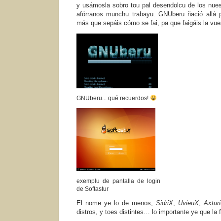
y usámosla sobro tou pal desendolcu de los nueso
afórranos munchu trabayu. GNUberu ñació allá 
más que sepáis cómo se fai, pa que faigáis la vue
GNUberu... qué recuerdos!
exemplu de pantalla de login
de Softastur
El nome ye lo de menos,
SidriX
,
UvieuX
,
Axtur
distros, y toes distintes… lo importante ye que la 