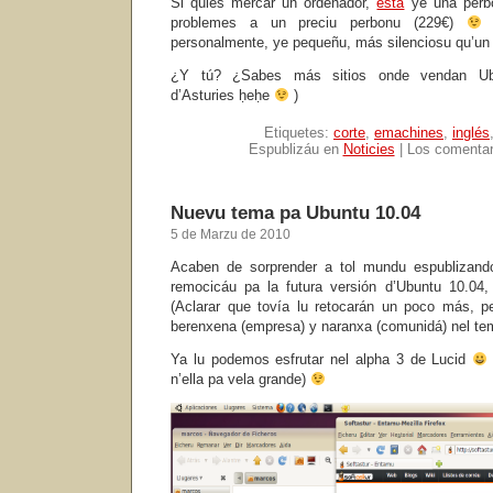
Si quies mercar un ordenador,
esta
ye una perbo
problemes a un preciu perbonu (229€)
E
personalmente, ye pequeñu, más silenciosu qu’un p
¿Y tú? ¿Sabes más sitios onde vendan Ubun
d’Asturies ḥeḥe
)
Etiquetes:
corte
,
emachines
,
inglés
Espublizáu en
Noticies
|
Los comentar
Nuevu tema pa Ubuntu 10.04
5 de Marzu de 2010
Acaben de sorprender a tol mundu espublizan
remocicáu pa la futura versión d’Ubuntu 10.04,
(Aclarar que tovía lu retocarán un poco más, p
berenxena (empresa) y naranxa (comunidá) nel te
Ya lu podemos esfrutar nel alpha 3 de Lucid
n’ella pa vela grande)