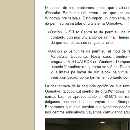
Dalgunos de los problemes colos que s’alcuent
d’instalar Edubuntu nel centru, ye que los o
Windows preinstaláu. Esto supón un problema, p
da permisu pa instalar otru Sistema Operativu.
Opción 1- Si’l to Centru te da permisu, pa i
contautu con nós unviándonos un
mail
, tien
de que vamos echate un gabitu nello.
Opción 2- Si nun te da permisu, el mou de “sa
Virtualizar
Edubuntu. Nesti casu, tendremos
programa VIRTUALBOX en Windows. Dempués
usando Virtualbox (tal y comu se vió nel Taller)
y la imaxe pa baxar de Virtualbox pa virtual
veas complicao, ponte tamién en contautu co
La desventaxa de la segunda opción ye que ta
Operativu (Edubuntu) dientro de otru (Windows), c
naḿas taremos aprovechando un 40-50% del ren
dalgunes funcionalidaes nun vayan bien. (Siempr
Esperamos que cola presión que vosotros podái
nos centros educativos, vayamos camudando adul