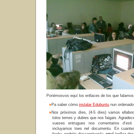
Ponémosvos equí los enllaces de los que falamos
Pa saber cómo
instalar Edubuntu
nun ordenado
Nos próximos díes, (4-5 díes) vamos ellabo
tolos temes y dubies que nos faigais. Agradec
vueses entrugues nos comentarios d’esti
incluyamos toes nel documentu. En cuant
fechu, podréis descargávoslu:
equí
(enllaz des