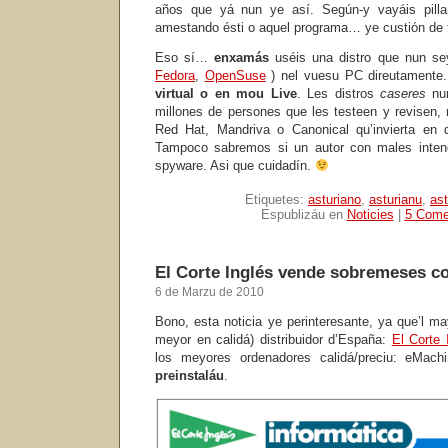
años que yá nun ye así. Según-y vayáis pilland
amestando ésti o aquel programa… ye custión de ti
Eso sí…
enxamás
uséis una distro que nun s
Fedora
,
OpenSuse
) nel vuesu PC direutamente
virtual
o en mou Live
. Les distros
caseres
nun
millones de persones que les testeen y revisen
Red Hat, Mandriva o Canonical qu’invierta en 
Tampoco sabremos si un autor con males inten
spyware. Asi que cuidadín.
Etiquetes:
asturiano
,
asturianu
,
ast
Espublizáu en
Noticies
|
5 Come
El Corte Inglés vende sobremeses c
6 de Marzu de 2010
Bono, esta noticia ye perinteresante, ya que’l m
meyor en calidá) distribuidor d’España:
El Corte 
los meyores ordenadores calidá/preciu: eMa
preinstaláu
.