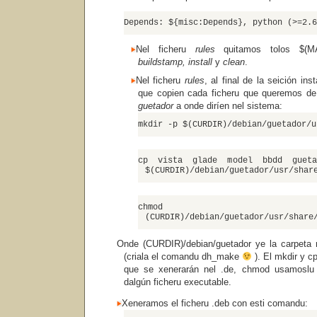
Depends: ${misc:Depends}, python (>=2.6
Nel ficheru
rules
quitamos tolos $(M
buildstamp, install
y
clean
.
Nel ficheru
rules
, al final de la seición i
que copien cada ficheru que queremos de
guetador
a onde diríen nel sistema:
mkdir -p $(CURDIR)/debian/guetador/u
cp vista glade model bbdd guetad
$(CURDIR)/debian/guetador/usr/shar
chmod
(CURDIR)/debian/guetador/usr/share
Onde (CURDIR)/debian/guetador ye la carpeta r
(criala el comandu dh_make
). El mkdir y cp
que se xenerarán nel .de, chmod usamoslu
dalgún ficheru executable.
Xeneramos el ficheru .deb con esti comandu: