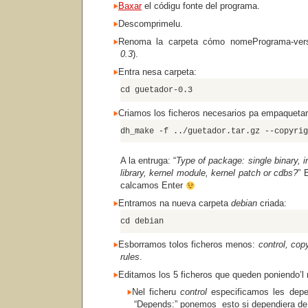
Baxar
el códigu fonte del programa.
Descomprimelu.
Renoma la carpeta cómo nomePrograma-vers
0.3
).
Entra nesa carpeta:
cd guetador-0.3
Criamos los ficheros necesarios pa empaquetar
dh_make -f ../guetador.tar.gz --copyrig
A la entruga: “
Type of package: single binary, in
library, kernel module, kernel patch or cdbs?
” 
calcamos Enter
Entramos na nueva carpeta
debian
criada:
cd debian
Esborramos tolos ficheros menos:
control, cop
rules
.
Editamos los 5 ficheros que queden poniendo’
Nel ficheru
control
especificamos les depen
“Depends:” ponemos esto si dependiera de