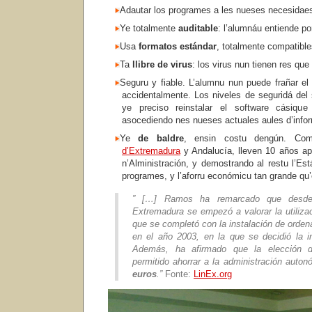
Adautar los programes a les nueses necesidae
Ye totalmente
auditable
: l’alumnáu entiende p
Usa
formatos estándar
, totalmente compatibl
Ta
llibre de virus
: los virus nun tienen res qu
Seguru y fiable. L’alumnu nun puede frañar el 
accidentalmente. Los niveles de seguridá del
ye preciso reinstalar el software cásiq
asocediendo nes nueses actuales aules d’info
Ye
de baldre
, ensin costu dengún. C
d’Extremadura
y Andalucía, lleven 10 años ap
n’Alministración, y demostrando al restu l’Está
programes, y l’aforru económicu tan grande qu
” […] Ramos ha remarcado que desd
Extremadura se empezó a valorar la utiliza
que se completó con la instalación de orden
en el año 2003, en la que se decidió la i
Además, ha afirmado que la elección de
permitido ahorrar a la administración auto
euros
.”
Fonte:
LinEx.org