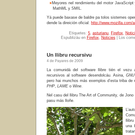
Meyores nel rendimientu del motor JavaScript
MathML y SMIL.
Yá puede baxase de baldre pa tolos sistemes opera
dende la direición oficial:
http://www.mozilla.com/as
Etiquetes:
5
,
asturianu
,
Firefox
,
Notic
Espublizáu en
Firefox
,
Noticies
|
Los come
Un llibru recursivu
4 de Payares de 2009
La comunidá del software llibre tién el vezu
recursivos al software desendolcáu. Asina,
GNU
pero hai munchos más exemplos d’esta triba de
PHP
,
LAME
o
Wine
.
Nel casu del llibru The Art of Community, de Jono 
pasu más lloñe.
L’aut
Comu
llibr
una 
trata