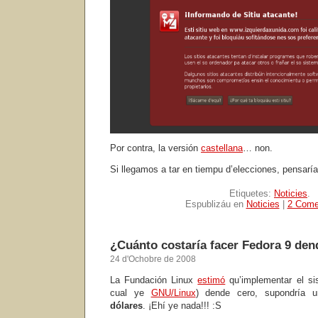
Por contra, la versión
castellana
… non.
Si llegamos a tar en tiempu d’elecciones, pensar
Etiquetes:
Noticies
.
Espublizáu en
Noticies
|
2 Come
¿Cuánto costaría facer Fedora 9 den
24 d'Ochobre de 2008
La Fundación Linux
estimó
qu’implementar el si
cual ye
GNU/Linux
) dende cero, supondría
dólares
. ¡Ehí ye nada!!! :S