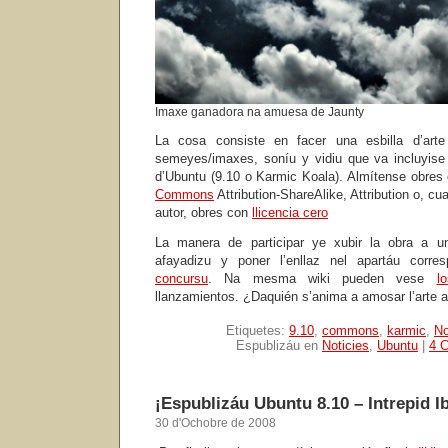
Imaxe ganadora na amuesa de Jaunty
La cosa consiste en facer una esbilla d’arte
semeyes/imaxes, soníu y vidiu que va incluyise 
d’Ubuntu (9.10 o Karmic Koala). Almítense obres
Commons
Attribution-ShareAlike, Attribution o, c
autor, obres con
llicencia cero
La manera de participar ye xubir la obra a un
afayadizu y poner l’enllaz nel apartáu corr
concursu
. Na mesma wiki pueden vese
l
llanzamientos. ¿Daquién s’anima a amosar l’arte a
Etiquetes:
9.10
,
commons
,
karmic
,
No
Espublizáu en
Noticies
,
Ubuntu
|
4 C
¡Espublizáu Ubuntu 8.10 – Intrepid I
30 d'Ochobre de 2008