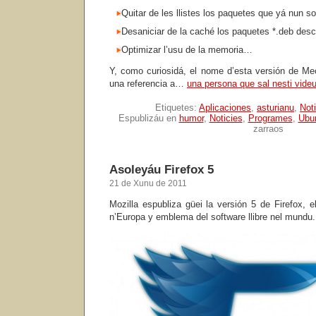
Quitar de les llistes los paquetes que yá nun so
Desaniciar de la caché los paquetes *.deb des
Optimizar l’usu de la memoria…
Y, como curiosidá, el nome d’esta versión de M
una referencia a…
una persona que sal nesti vide
Etiquetes:
Aplicaciones
,
asturianu
,
Not
Espublizáu en
humor
,
Noticies
,
Programes
,
Ubu
en
zarraos
Mechani
ferramie
de
Asoleyáu Firefox 5
manteni
21 de Xunu de 2011
Mozilla espubliza güei la versión 5 de Firefox, 
n’Europa y emblema del software llibre nel mundu.