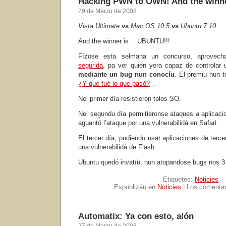
Hacking PWN to OWN! And the winn
29 de Marzu de 2008
Vista Ultimate
vs
Mac OS 10.5
vs
Ubuntu 7.10
And the winner is… UBUNTU!!!
Fízose esta selmana un concurso, aprovec
seguridá
, pa ver quien yera capaz de controlar
mediante un bug nun conocíu
. El premiu nun t
¿Y que fué lo que pasó?
…
Nel primer día resistieron tolos SO.
Nel segundu día permitieronse ataques a aplicac
aguantó l’ataque por una vulnerabilidá en Safari.
El tercer día, pudiendo usar aplicaciones de ter
una vulnerabilidá de Flash.
Ubuntu quedó invatíu, nun atopandose bugs nos 3
Etiquetes:
Noticies
.
Espublizáu en
Noticies
|
Los comentar
Automatix: Ya con esto, alón