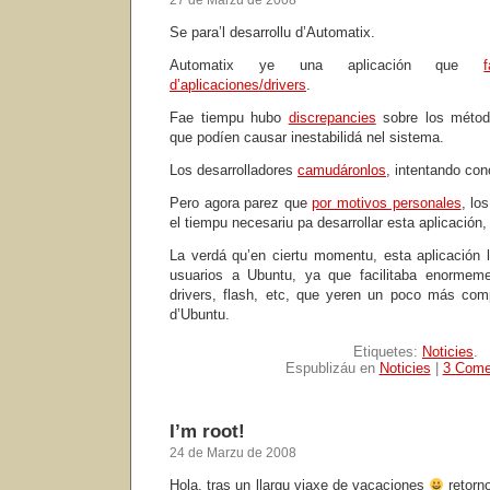
27 de Marzu de 2008
Se para’l desarrollu d’Automatix.
Automatix ye una aplicación que
d’aplicaciones/drivers
.
Fae tiempu hubo
discrepancies
sobre los métod
que podíen causar inestabilidá nel sistema.
Los desarrolladores
camudáronlos
, intentando co
Pero agora parez que
por motivos personales
, lo
el tiempu necesariu pa desarrollar esta aplicación,
La verdá qu’en ciertu momentu, esta aplicación
usuarios a Ubuntu, ya que facilitaba enormemen
drivers, flash, etc, que yeren un poco más com
d’Ubuntu.
Etiquetes:
Noticies
.
Espublizáu en
Noticies
|
3 Come
I’m root!
24 de Marzu de 2008
Hola, tras un llargu viaxe de vacaciones
retorno