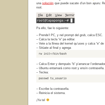
una
solución
que puede sacate d’un bon apuru: Re
root.
Pa ello, fae lo siguiente:
– Prende’l PC, y nel prompt del grub, calca ESC.
– Calca la tecla “e” pa editar.
– Vete a la llinea del kernel qu’uses y calca “e” de
– Sitúate al final y agrega
rw init=/bin/bash
– Calca Enter y dempués “b” p’arrancar l’ordenador
– Ubuntu entamará como root y ensín contraseña.
– Teclea:
passwd tu_usuario
– Escribe la contraseña.
– Reinicia el sistema.
¡Ya ta!