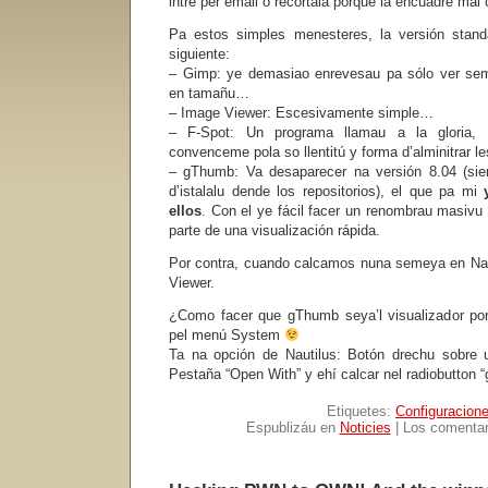
intre per email o recortala porque la encuadré mal
Pa estos simples menesteres, la versión standa
siguiente:
– Gimp: ye demasiao enrevesau pa sólo ver seme
en tamañu…
– Image Viewer: Escesivamente simple…
– F-Spot: Un programa llamau a la gloria,
convenceme pola so llentitú y forma d’alminitrar
– gThumb: Va desaparecer na versión 8.04 (si
d’istalalu dende los repositorios), el que pa mi
ellos
. Con el ye fácil facer un renombrau masivu
parte de una visualización rápida.
Por contra, cuando calcamos nuna semeya en Nau
Viewer.
¿Como facer que gThumb seya’l visualizador po
pel menú System
Ta na opción de Nautilus: Botón drechu sobre 
Pestaña “Open With” y ehí calcar nel radiobutton
Etiquetes:
Configuracion
Espublizáu en
Noticies
|
Los comentar