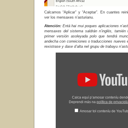
Calcamos “Aplicar” y “Aceptar”. En cuantes rei
ver los mensaxes n’asturianu.
Atención:
Entá hai mui poques aplicaciones n’ast
mensaxes del sistema saldrán n’inglés, tamién 
primer versión asoleyada polo que tendrá munc
andecha con correiciones o traducciones nueves
rexistrase y dase d’alta nel grupu de trabayu n’astu
Amosar
"Asturianizando
Ubuntu"
dende
YouTube
Calca equí p’amosar conteníu den
Deprendi más na
política de privaci
Amosar tol conteníu de YouTu