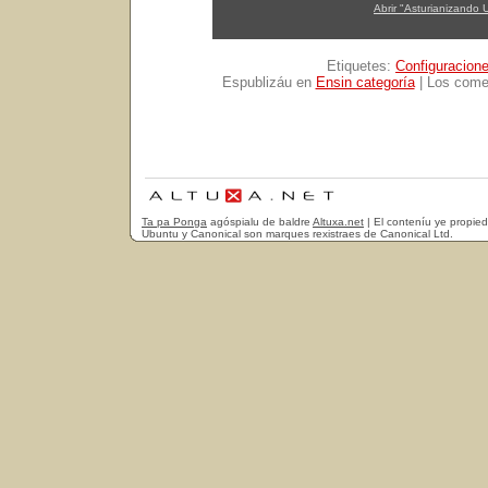
Abrir "Asturianizando
Etiquetes:
Configuracion
Espublizáu en
Ensin categoría
|
Los comen
Ta pa Ponga
agóspialu de baldre
Altuxa.net
| El conteníu ye propie
Ubuntu y Canonical son marques rexistraes de Canonical Ltd.