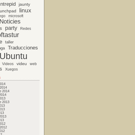
Intrepid
jaunty
linux
unchpad
ego
microsoft
Noticies
party
s
Redes
ftastur
e
taller
Traducciones
nga
Ubuntu
videu
Videos
web
s
Xuegos
s
2014
 2014
e 2014
2014
2013
e 2013
013
013
013
2013
013
2012
 2012
012
12