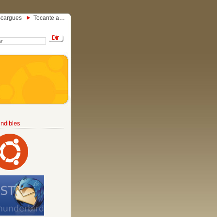
cargues
Tocante a…
ndibles