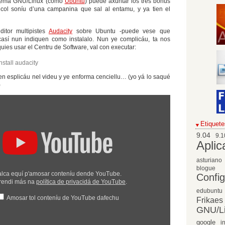
istema GNU/Linux (como
Ubuntu
) puede axuntar los tres bonus
s col soníu d’una campanina que sal al entamu, y ya tien el
ditor multipistes
Audacity
sobre Ubuntu -puede vese que
así nun indiquen como instalalo. Nun ye complicáu, ta nos
 quies usar el Centru de Software, val con executar:
nstall audacity
ien esplicáu nel videu y ye enforma cenciellu… (yo yá lo saqué
)
Etiquete
9.04
9.1
Aplic
asturiano
blogue
lca equí p'amosar conteníu dende YouTube.
Confi
rendi más na
política de privacidá de YouTube
.
edubuntu
Amosar tol conteníu de YouTube dafechu
Frikaes
GNU/L
google
i