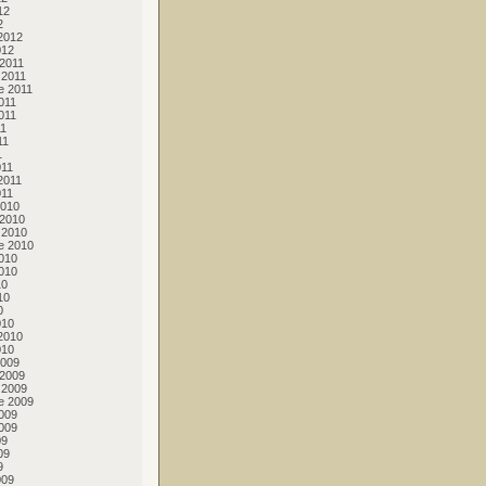
12
2
2012
012
2011
 2011
e 2011
011
011
11
11
1
011
2011
011
2010
 2010
 2010
e 2010
010
010
10
10
0
010
2010
010
2009
 2009
 2009
e 2009
009
009
09
09
9
009