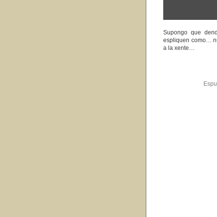
Supongo que dende
espliquen como… nu
a la xente…
Espu