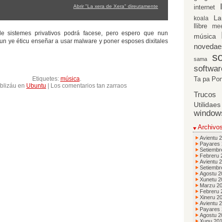
Abrir "La xera de Xera" direutamente
internet
La
koala
llibre
me
 sistemes privativos podrá facese, pero espero que nun
música
n ye éticu enseñar a usar malware y poner esposes dixitales
novedae
so
sama
softwar
Etiquetes:
música
.
Ta pa Po
en
blizáu en
Ubuntu
|
Los comentarios tan zarraos
El
Trucos
son
Utilidaes
secretu
window
de
Xera
Archivo
Avientu 
Payares
Setiembr
Febreru 
Avientu 
Setiembr
Agostu 2
Xunetu 2
Marzu 2
Febreru 
Xineru 2
Avientu 
Payares
Agostu 2
Xunu 20