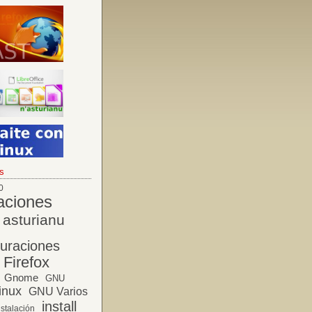
s
0
aciones
asturianu
guraciones
Firefox
Gnome
GNU
inux
GNU Varios
install
nstalación