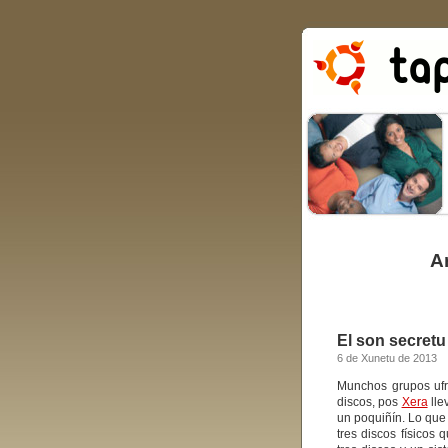
A
El son secretu
6 de Xunetu de 2013
Munchos grupos ufr
discos, pos
Xera
lle
un poquiñín. Lo que 
tres discos físicos