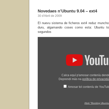
Novedaes n’Ubuntu 9.04 – ext4
30 d'Abril de 2009
El nuevu sistema de ficheros ext4 reduz muncho’
duru, algamando coses como esta: Ubuntu to
segundos
Amosar
"Booting
Ubuntu
9
04
with
SSD"
dende
YouTube
Calca equí p'amosar conteníu den
Deprendi más na
política de privaci
Amosar tol conteníu de YouTu
Abrir "Booting Ubunt