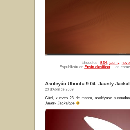
Etiquetes:
9.04
,
jaunty
,
nove
Espublizáu en
Ensin clasificar
|
Los comen
Asoleyáu Ubuntu 9.04: Jaunty Jacka
23 d'Abril de 2009
Güei, xueves 23 de marzu, asoléyase puntual
Jaunty Jackalope