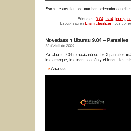
Eso sí, estos tiempos nun bon ordenador con dis
Etiquetes:
9.04
,
ext4
,
jaunty
,
n
Espublizáu en
Ensin clasificar
|
Los comen
Novedaes n’Ubuntu 9.04 – Pantalles
28 d'Abril de 2009
Pa Ubuntu 9.04 remocicarónse les 3 pantalles má
la d’arranque, la d’identificación y el fondu d’escrito
Arranque