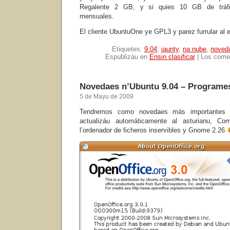
Regalente 2 GB, y si quies 10 GB de tráfi
mensuales.
El cliente UbuntuOne ye GPL3 y parez furrular al 
Etiquetes:
9.04
,
jaunty
,
na nube
,
noved
Espublizáu en
Ensin clasificar
|
Los comen
Novedaes n’Ubuntu 9.04 – Programe
5 de Mayu de 2009
Tendremos como novedaes más importantes l
actualizáu automáticamente al asturianu, Com
l’ordenador de ficheros inservibles y Gnome 2.26