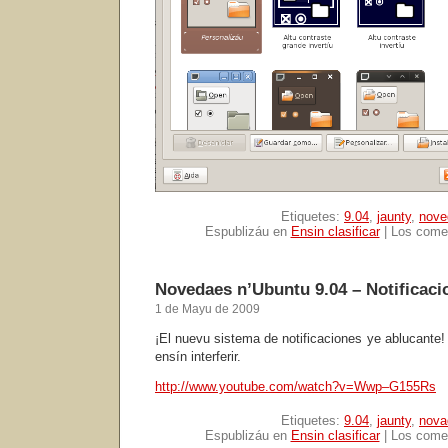
Etiquetes:
9.04
,
jaunty
,
nove
Espublizáu en
Ensin clasificar
|
Los comen
Novedaes n’Ubuntu 9.04 – Notificaci
1 de Mayu de 2009
¡El nuevu sistema de notificaciones ye ablucante! 
ensín interferir.
http://www.youtube.com/watch?v=Wwp–G155Rs
Etiquetes:
9.04
,
jaunty
,
nova
Espublizáu en
Ensin clasificar
|
Los comen