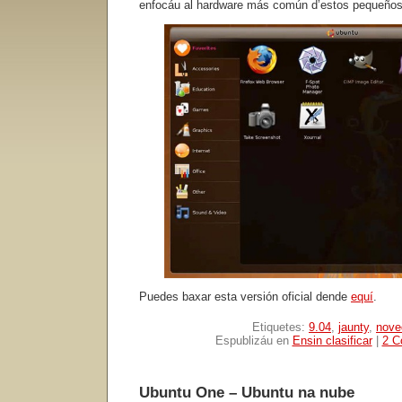
enfocáu al hardware más común d’estos pequeños 
Puedes baxar esta versión oficial dende
equí
.
Etiquetes:
9.04
,
jaunty
,
nove
Espublizáu en
Ensin clasificar
|
2 C
Ubuntu One – Ubuntu na nube