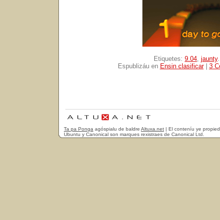
Etiquetes:
9.04
,
jaunty
.
Espublizáu en
Ensin clasificar
|
3 C
Ta pa Ponga
agóspialu de baldre
Altuxa.net
| El conteníu ye propie
Ubuntu y Canonical son marques rexistraes de Canonical Ltd.