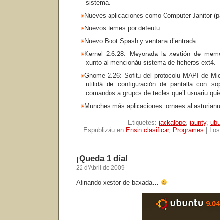
sistema.
Nueves aplicaciones como Computer Janitor (pa 
Nuevos temes por defeutu.
Nuevo Boot Spash y ventana d’entrada.
Kernel 2.6.28: Meyorada la xestión de memo
xunto al mencionáu sistema de ficheros ext4.
Gnome 2.26: Sofitu del protocolu MAPI de Mic
utilidá de configuración de pantalla con sop
comandos a grupos de tecles que’l usuariu qui
Munches más aplicaciones tornaes al asturian
Etiquetes:
jackalope
,
jaunty
,
ubu
Espublizáu en
Ensin clasificar
,
Programes
|
Los
¡Queda 1 día!
22 d'Abril de 2009
Afinando xestor de baxada…