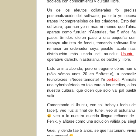
sociedá con conocimientu y cultura llibre.
Un de los efeutos collaterales foi precis
personalización del software, pa esto ye necesa
trabes incomprensibles de los criadores. Esto deriv
software, que nun ye ni más ni menos que l’alma 
aparatu como furrular. N’Asturies, fae 5 años ñ
pasos tímidos dieron pasu a una pequeña co
trabayu altruista de fondu, tornando software lli
remanar un ordenador seya posible facelo n’ast
distribución más usada nel mundiu:
Ubuntu
,
operativu dafechu n’asturianu, de baldre y llibre.
Esto anima abondo, pero entrúgome cómo nun s
(sólo sómos unos 20 en Softastur), a normaliz
teunoloxíes. ¡Necesitámoste! Ye
perfácil
. Anímate
una cyberbofetada en tola cara a los medios, a los
nuestra cultura, que dicen que sólo val pal pueb
valir.
Camentando n’Ubuntu, con tol trabayu fechu de
facer), veo lluz al final del tunel, veo al asturian
veo a la nuestra querida llingua reñacer d
Fénix, y afitase como una solución válida pal sieg
Güei, y dende fae 5 años, sé que l’asturianu vivi
que muerra!