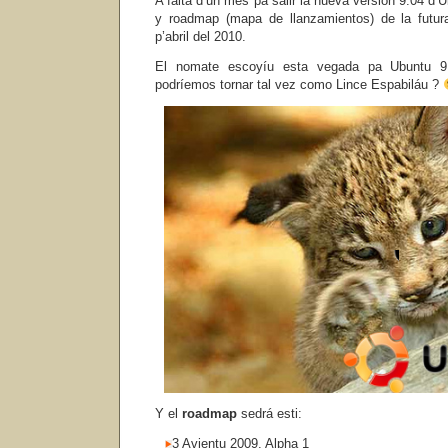
A falta d’un mes pa salir la nueva versión 9.04 d’
y roadmap (mapa de llanzamientos) de la futur
p’abril del 2010.
El nomate escoyíu esta vegada pa Ubuntu 
podríemos tornar tal vez como Lince Espabiláu ?
Y el
roadmap
sedrá esti:
3 Avientu 2009. Alpha 1