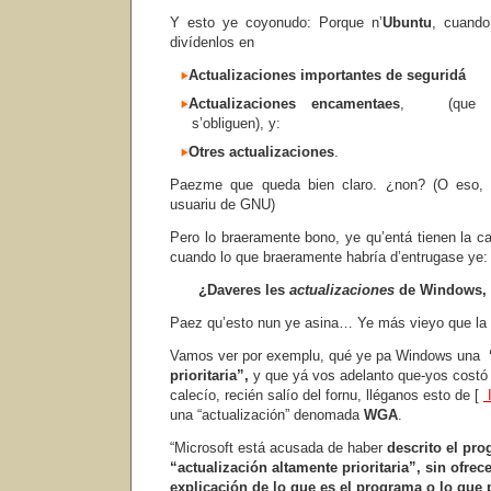
Y esto ye coyonudo: Porque n’
Ubuntu
, cuando
divídenlos en
Actualizaciones importantes de seguridá
Actualizaciones encamentaes
, (que s’e
s’obliguen), y:
Otres actualizaciones
.
Paezme que queda bien claro. ¿non? (O eso, o
usuariu de GNU)
Pero lo braeramente bono, ye qu’entá tienen la c
cuando lo que braeramente habría d’entrugase ye:
¿Daveres les
actualizaciones
de Windows, 
Paez qu’esto nun ye asina… Ye más vieyo que la ori
Vamos ver por exemplu, qué ye pa Windows una
prioritaria”,
y que yá vos adelanto que-yos costó
calecío, recién salío del fornu, lléganos esto de [
I
una “actualización” denomada
WGA
.
“Microsoft está acusada de haber
descrito el pr
“actualización altamente prioritaria”, sin ofrec
explicación de lo que es el programa o lo que