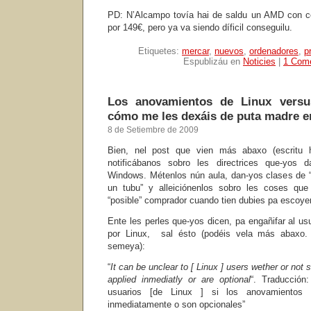
PD: N’Alcampo tovía hai de saldu un AMD con cert
por 149€, pero ya va siendo díficil conseguilu.
Etiquetes:
mercar
,
nuevos
,
ordenadores
,
p
Espublizáu en
Noticies
|
1 Come
Los anovamientos de Linux vers
cómo me les dexáis de puta madre 
8 de Setiembre de 2009
Bien, nel post que vien más abaxo (escritu 
notificábanos sobro les directrices que-yos
Windows. Métenlos nún aula, dan-yos clases de
un tubu” y alleiciónenlos sobro les coses que
“posible” comprador cuando tien dubies pa escoyer
Ente les perles que-yos dicen, pa engañifar al u
por Linux, sal ésto (podéis vela más abaxo.
semeya):
“
It can be unclear to [ Linux ] users wether or not
applied inmediatly or are optional
“. Traducción
usuarios [de Linux ] si los anovamientos 
inmediatamente o son opcionales”