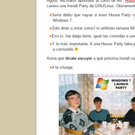
Agora, Micro$oft apúntase al carru de les “
Hous
caseru una Install Party de GNU/Linux. Obviamen
Sería delitu que vayas a eses House Party co
Windows 7.
Sólo dirás a mirar como’l to anfitrión remana W
Eso sí, hai dalgo bono, igual tas convidáu a u
Y lo más importante: A una House Party falta-y 
a comunidá
Asina que
tócate escoyer
a qué próxima install va
A la chunga: