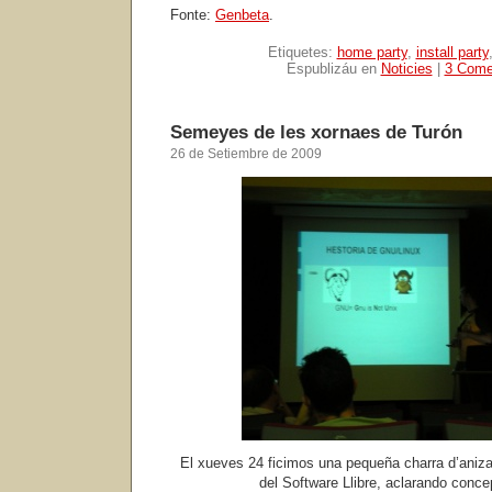
Fonte:
Genbeta
.
Etiquetes:
home party
,
install party
Espublizáu en
Noticies
|
3 Come
Semeyes de les xornaes de Turón
26 de Setiembre de 2009
El xueves 24 ficimos una pequeña charra d’aniz
del Software Llibre, aclarando conce