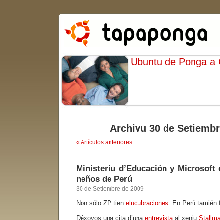
Ubuntu de Ponga a
Archivu 30 de Setiembr
« Artículos anteriores
Ministeriu d’Educación y Microsoft 
neños de Perú
30 de Setiembre de 2009
Non sólo ZP tien
elucubraciones
. En Perú tamién
Déxovos una cita d’una
entrevista
al xeniu
Stallm