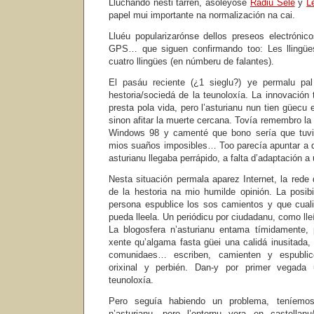
Lluchando nesti tarren, asoleyóse
Radiu Sele
y
L
papel mui importante na normalización na cai.
Lluéu popularizarónse dellos preseos electrónic
GPS… que siguen confirmando too: Les llingüe
cuatro llingües (en númberu de falantes).
El pasáu reciente (¿1 sieglu?) ye permalu pal
hestoria/sociedá de la teunoloxía. La innovación
presta pola vida, pero l’asturianu nun tien güecu 
sinon afitar la muerte cercana. Tovía remembro l
Windows 98 y camenté que bono sería que tuvi
mios suaños imposibles… Too parecía apuntar a q
asturianu llegaba perrápido, a falta d’adaptación a
Nesta situación permala aparez Internet, la rede
de la hestoria na mio humilde opinión. La posi
persona espublice los sos camientos y que cual
pueda lleela. Un periódicu por ciudadanu, como ll
La blogosfera n’asturianu entama tímidamente, 
xente qu’algama fasta güei una calidá inusitada, 
comunidaes… escriben, camienten y espublic
orixinal y perbién. Dan-y por primer vegada
teunoloxía.
Pero seguía habiendo un problema, teníemos
n’asturianu, pero l’entornu yera en castellan