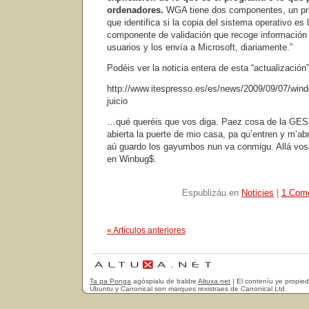
ordenadores.
WGA tiene dos componentes, un pro
que identifica si la copia del sistema operativo es 
componente de validación que recoge información 
usuarios y los envía a Microsoft, diariamente.”
Podéis ver la noticia entera de esta “actualización”
http://www.itespresso.es/es/news/2009/09/07/win
juicio
…qué queréis que vos diga. Paez cosa de la 
abierta la puerte de mio casa, pa qu’entren y m’ab
aú guardo los gayumbos nun va conmigu. Allá voso
en Winbug$.
Espublizáu en
Noticies
|
1 Come
« Artículos anteriores
Ta pa Ponga
agóspialu de baldre
Altuxa.net
| El conteníu ye propie
Ubuntu y Canonical son marques rexistraes de Canonical Ltd.