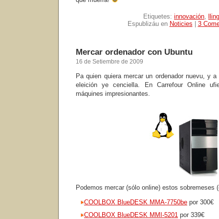
Etiquetes:
innovación
,
llin
Espublizáu en
Noticies
|
3 Come
Mercar ordenador con Ubuntu
16 de Setiembre de 2009
Pa quien quiera mercar un ordenador nuevu, y a 
eleición ye cenciella. En Carrefour Online u
máquines impresionantes.
Podemos mercar (sólo online) estos sobremeses (
COOLBOX BlueDESK MMA-7750be
por 300€
COOLBOX BlueDESK MMI-5201
por 339€