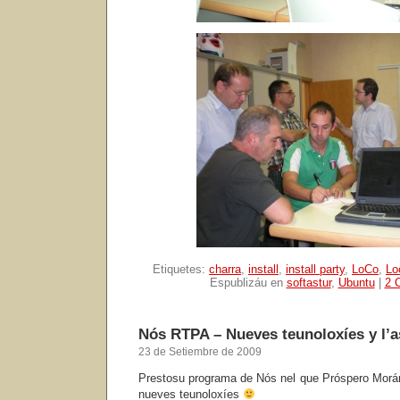
Etiquetes:
charra
,
install
,
install party
,
LoCo
,
Lo
Espublizáu en
softastur
,
Ubuntu
|
2 
Nós RTPA – Nueves teunoloxíes y l’a
23 de Setiembre de 2009
Prestosu programa de Nós nel que Próspero Morá
nueves teunoloxíes