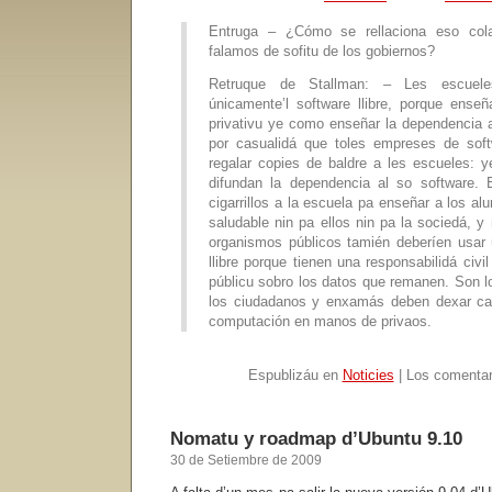
Entruga – ¿Cómo se rellaciona eso col
falamos de sofitu de los gobiernos?
Retruque de Stallman: – Les escuele
únicamente’l software llibre, porque enseñ
privativu ye como enseñar la dependencia 
por casualidá que toles empreses de soft
regalar copies de baldre a les escueles: y
difundan la dependencia al so software. 
cigarrillos a la escuela pa enseñar a los a
saludable nin pa ellos nin pa la sociedá, 
organismos públicos tamién deberíen usar 
llibre porque tienen una responsabilidá civil
públicu sobro los datos que remanen. Son l
los ciudadanos y enxamás deben dexar cae
computación en manos de privaos.
Espublizáu en
Noticies
|
Los comentar
Nomatu y roadmap d’Ubuntu 9.10
30 de Setiembre de 2009