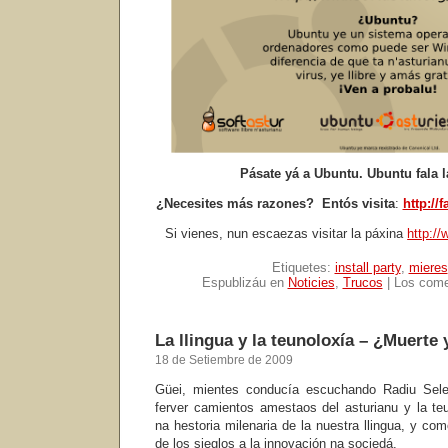
Pásate yá a Ubuntu. Ubuntu fala la
¿Necesites más razones? Entós visita
:
http://
Si vienes, nun escaezas visitar la páxina
http://
Etiquetes:
install party
,
mieres
Espublizáu en
Noticies
,
Trucos
|
Los come
La llingua y la teunoloxía – ¿Muerte 
18 de Setiembre de 2009
Güei, mientes conducía escuchando Radiu Sel
ferver camientos amestaos del asturianu y la t
na hestoria milenaria de la nuestra llingua, y com
de los sieglos a la innovación na sociedá.