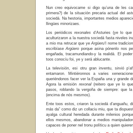
Nun creo equivocame si digo qu’una de les ca
primera?) de la situación precaria actual del as
sociedá. Na hestoria, importantes medios apareci
llingües minorizaes.
Los periódicos
rexonales
d’Asturies (ye lo que
aculturizaron a la nuestra sociedá fasta niveles i
a mio ma retrucar que ye
Argüeru
‘l nome tradicio
escribíase
Argüero
porque asina pónenlo nos per
engañada, tracamundiando-y la realidá. El poder 
toos conocíu foi, ye y será ablucante.
La televisión, esi otru gran inventu, sirvió p’a
entamaron. Mintiéronnos a varies xeneracione
queriéndonos facer ver la España una y grande de
Agora la emisión
rexonal
(reitero que ye lo q
pasos, roblando la vergoña de siempre: que la 
(encima de nós mesmos).
Ente toos estos, criaron la sociedá d’anguañu, di
más da” como diz un collaciu miu, que ta dispues
ayalga cultural heredada durante milenios porq
ellos mesmos, abandonar a medios manipuladore
capaces de poner nel tronu políticu a quien quiere