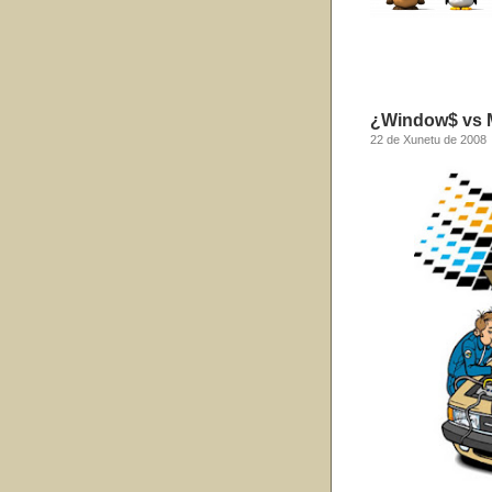
¿Window$ vs 
22 de Xunetu de 2008