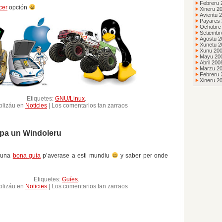
Febreru 
cer
opción
Xineru 2
Avientu 
Payares
Ochobre
Setiembr
Agostu 2
Xunetu 2
Xunu 20
Mayu 20
Abril 200
Marzu 2
Febreru 
Xineru 2
Etiquetes:
GNU/Linux
.
en
blizáu en
Noticies
|
Los comentarios tan zarraos
¿Window$
vs
Mac
 pa un Windoleru
OS
X?
 una
bona guía
p’averase a esti mundiu
y saber per onde
Etiquetes:
Guíes
.
en
blizáu en
Noticies
|
Los comentarios tan zarraos
Guía
Linuxera
pa
un
Windoleru