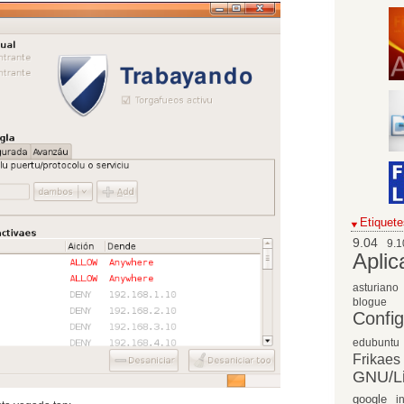
Etiquete
9.04
9.1
Aplic
asturiano
blogue
Confi
edubuntu
Frikaes
GNU/L
google
i