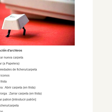
ación d’archivos
ear nueva carpeta
ar (a Papelera)
iedades de ficheru/carpeta
 iconos
llista
a : Abrir carpeta (en llista)
rga : Zarrar carpeta (en llista)
r patron [introducir patrón]
icheru/carpeta
too