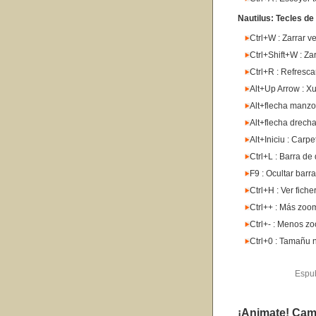
Nautilus: Tecles d
Ctrl+W : Zarrar v
Ctrl+Shift+W : Za
Ctrl+R : Refresca
Alt+Up Arrow : Xu
Alt+flecha manzor
Alt+flecha drecha
Alt+Iniciu : Carp
Ctrl+L : Barra de
F9 : Ocultar barra
Ctrl+H : Ver fiche
Ctrl++ : Más zoo
Ctrl+- : Menos z
Ctrl+0 : Tamañu 
Espu
¡Animate! Cam