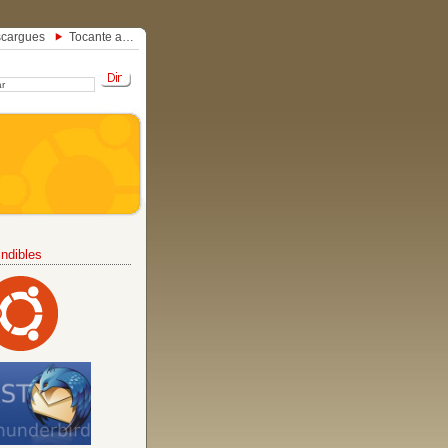
cargues
Tocante a…
ndibles