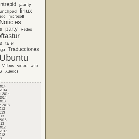
Intrepid
jaunty
linux
unchpad
ego
microsoft
Noticies
party
s
Redes
ftastur
e
taller
Traducciones
nga
Ubuntu
videu
Videos
web
s
Xuegos
s
2014
 2014
e 2014
2014
2013
e 2013
013
013
013
2013
013
2012
 2012
012
12