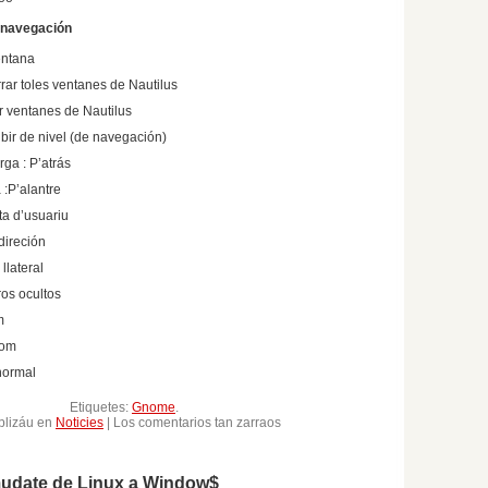
e navegación
entana
rrar toles ventanes de Nautilus
r ventanes de Nautilus
bir de nivel (de navegación)
ga : P’atrás
 :P’alantre
eta d’usuariu
 direción
 llateral
ros ocultos
m
oom
normal
Etiquetes:
Gnome
.
en
blizáu en
Noticies
|
Los comentarios tan zarraos
¡Raaaapidez!
udate de Linux a Window$