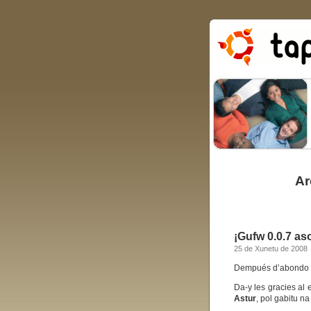
Ar
¡Gufw 0.0.7 as
25 de Xunetu de 2008
Dempués d’abondo tr
Da-y les gracies al
Astur
, pol gabitu n