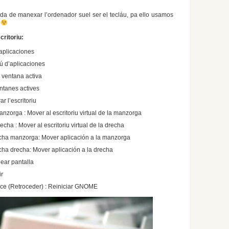
a de manexar l’ordenador suel ser el tecláu, pa ello usamos
s
ritoriu:
 aplicaciones
nú d’aplicaciones
r ventana activa
entanes actives
ar l’escritoriu
anzorga : Mover al escritoriu virtual de la manzorga
echa : Mover al escritoriu virtual de la drecha
lecha manzorga: Mover aplicación a la manzorga
echa drecha: Mover aplicación a la drecha
uear pantalla
ir
ce (Retroceder) : Reiniciar GNOME