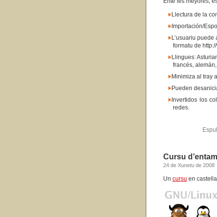
Ente les meyores, e
Llectura de la co
Importación/Espo
L’usuariu puede 
formatu de http:
Llingues: Asturia
francés, alemán,
Minimiza al tray a
Pueden desanicia
Invertidos los c
redes.
Espu
Cursu d’entam
24 de Xunetu de 2008
Un
cursu
en castell