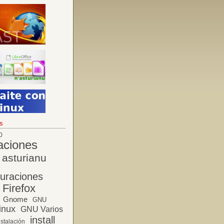
s
0
aciones
asturianu
guraciones
Firefox
Gnome
GNU
inux
GNU Varios
install
nstalación