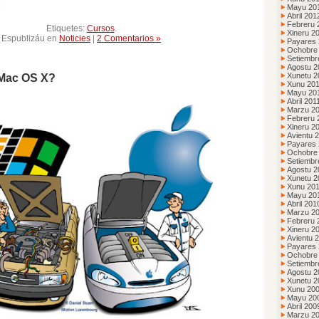
Mayu 20
Abril 201
Febreru 
Etiquetes:
Cursos
.
Xineru 2
Espublizáu en
Noticies
|
2 Comentarios »
Payares 
Ochobre
Setiembr
Agostu 2
Xunetu 2
Mac OS X?
Xunu 20
Mayu 20
Abril 201
Marzu 2
Febreru 
Xineru 2
Avientu 
Payares
Ochobre
Setiembr
Agostu 2
Xunetu 2
Xunu 20
Mayu 20
Abril 201
Marzu 2
Febreru 
Xineru 2
Avientu 
Payares
Ochobre
Setiembr
Agostu 2
Xunetu 2
Xunu 20
Mayu 20
Abril 200
Marzu 2