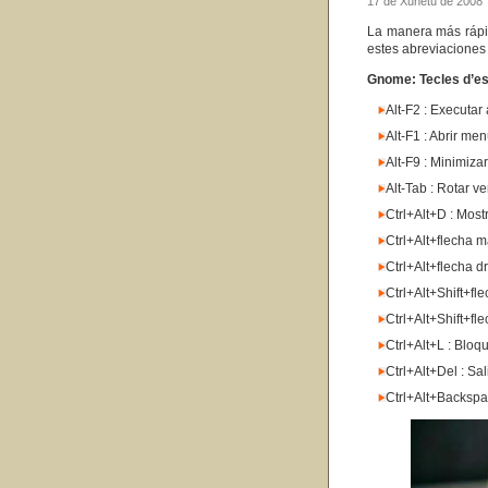
17 de Xunetu de 2008
La manera más rápid
estes abreviacione
Gnome: Tecles d’esc
Alt-F2 : Executar
Alt-F1 : Abrir me
Alt-F9 : Minimiza
Alt-Tab : Rotar v
Ctrl+Alt+D : Mostr
Ctrl+Alt+flecha m
Ctrl+Alt+flecha dr
Ctrl+Alt+Shift+f
Ctrl+Alt+Shift+fl
Ctrl+Alt+L : Bloq
Ctrl+Alt+Del : Sal
Ctrl+Alt+Backspa