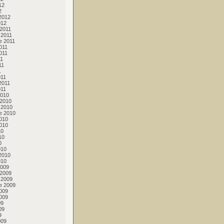
12
2
2012
012
2011
 2011
e 2011
011
011
11
11
1
011
2011
011
2010
 2010
 2010
e 2010
010
010
10
10
0
010
2010
010
2009
 2009
 2009
e 2009
009
009
09
09
9
009