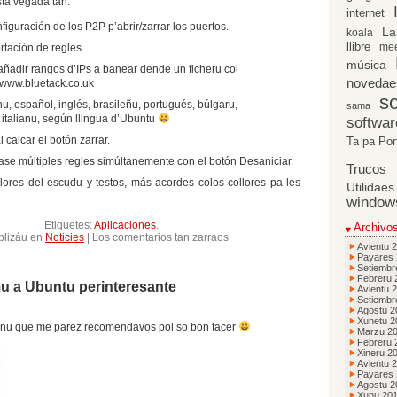
sta vegada tan:
internet
nfiguración de los P2P p’abrir/zarrar los puertos.
La
koala
llibre
me
rtación de regles.
música
añadir rangos d’IPs a banear dende un ficheru col
novedae
//www.bluetack.co.uk
so
nu, español, inglés, brasileñu, portugués, búlgaru,
sama
 italianu, según llingua d’Ubuntu
softwar
l calcar el botón zarrar.
Ta pa Po
se múltiples regles simúltanemente con el botón Desaniciar.
Trucos
ollores del escudu y testos, más acordes colos collores pa les
Utilidaes
window
Etiquetes:
Aplicaciones
.
Archivo
en
blizáu en
Noticies
|
Los comentarios tan zarraos
Avientu 
¡Gufw
Payares
0.0.7
Setiembr
asoleyáu!
Febreru 
u a Ubuntu perinteresante
Avientu 
Setiembr
Agostu 2
Xunetu 2
anu que me parez recomendavos pol so bon facer
Marzu 2
Febreru 
Xineru 2
Avientu 
Payares
Agostu 2
Xunu 20