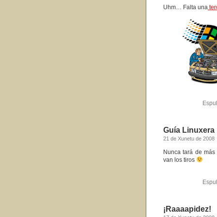
Uhm… Falta una
ter
Espu
Guía Linuxera
21 de Xunetu de 2008
Nunca tará de más
van los tiros
Espu
¡Raaaapidez!