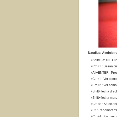
Nautilus: Alministr
Shift+Ctrl+N : Cr
Ctrl+T : Desanici
Alt+ENTER : Prop
Ctrl+1 : Ver como
Ctrl+2 : Ver como 
Shift+flecha drech
Shift+flecha manzo
Ctrl+S : Seleciona
F2 : Renombrar f
Ctrl+A : Escoyer 