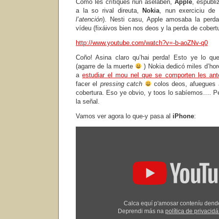
Como les crítiques nun aselaben,
Apple
, espubli
a la so rival direuta,
Nokia
, nun exerciciu de
l’atención
). Nesti casu, Apple amosaba la perd
vídeu (fixáivos bien nos deos y la perda de cobertu
http://www.youtube.com/watch?v=-b-aoZNv-q0
Coño! Asina claro qu’hai perda! Esto ye lo 
(agarre de la muerte
) Nokia dedicó miles d’hor
a
estudiar el mou nel que se comporten les an
facer el
pressing catch
colos deos, afuegues a
cobertura. Eso ye obvio, y toos lo sabíemos…. 
la señal.
Vamos ver agora lo que-y pasa al
iPhone
:
Amosar
"iPhone
4
Signal
Problem
-
NETWORK
LOST
4.0
/
4.1
Calca equí p'amosar conteníu den
/
Deprendi más na
política de privaci
4.2