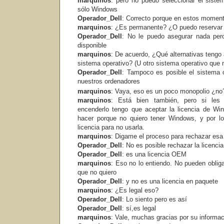
marquinos
: pero no puedo seleccionar el siste
sólo Windows
Operador_Dell
: Correcto porque en estos moment
marquinos
: ¿Es permanente? ¿O puedo reservar
Operador_Dell
: No le puedo asegurar nada per
disponible
marquinos
: De acuerdo, ¿Qué alternativas tengo
sistema operativo? (U otro sistema operativo que
Operador_Dell
: Tampoco es posible el sistema o
nuestros ordenadores
marquinos
: Vaya, eso es un poco monopolio ¿n
marquinos
: Está bien también, pero si les
encenderlo tengo que aceptar la licencia de W
hacer porque no quiero tener Windows, y por lo
licencia para no usarla.
marquinos
: Digame el proceso para rechazar esa l
Operador_Dell
: No es posible rechazar la licencia
Operador_Dell
: es una licencia OEM
marquinos
: Eso no lo entiendo. No pueden oblig
que no quiero
Operador_Dell
: y no es una licencia en paquete
marquinos
: ¿Es legal eso?
Operador_Dell
: Lo siento pero es así
Operador_Dell
: sí,es legal
marquinos
: Vale, muchas gracias por su informa