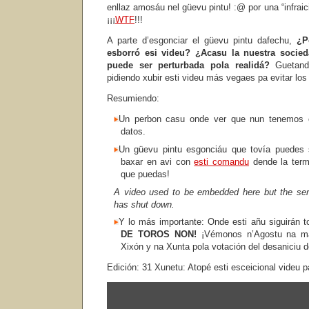
enllaz amosáu nel güevu pintu! :@ por una “infrai
¡¡¡
WTF
!!!
A parte d’esgonciar el güevu pintu dafechu,
¿P
esborró esi videu? ¿Acasu la nuestra socied
puede ser perturbada pola realidá?
Guetando
pidiendo xubir esti videu más vegaes pa evitar lo
Resumiendo:
Un perbon casu onde ver que nun tenemos co
datos.
Un güevu pintu esgonciáu que tovía puedes 
baxar en avi con
esti comandu
dende la termi
que puedas!
A video used to be embedded here but the serv
has shut down.
Y lo más importante: Onde esti añu siguirán 
DE TOROS NON!
¡Vémonos n’Agostu na man
Xixón y na Xunta pola votación del desaniciu de
Edición: 31 Xunetu: Atopé esti esceicional videu p
Amosar
"Diviertete
con