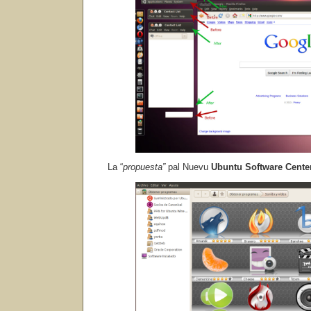
La “
propuesta”
pal Nuevu
Ubuntu Software Center