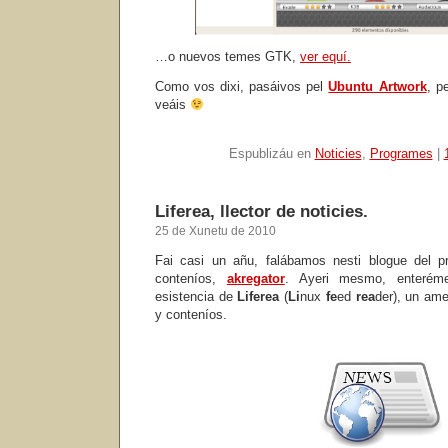
…o nuevos temes GTK,
ver equí.
Como vos dixi, pasáivos pel
Ubuntu Artwork
, p
veáis
Espublizáu en
Noticies
,
Programes
|
Liferea, llector de noticies.
25 de Xunetu de 2010
Fai casi un añu, falábamos nesti blogue del pr
conteníos,
akregator
. Ayeri mesmo, enterém
esistencia de
Liferea
(
Li
nux
fe
ed
rea
der), un ame
y conteníos.