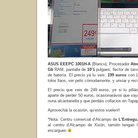
ASUS EEEPC 1001H-A
(Blancu), Procesador
At
Gb
RAM, pantalla de
10’1
pulgaes, llector de tar
de batería. El preciu yá lu veis:
199 euros
con Li
tolos llaos, ver pelis cómodamente, y unviar y reci
El preciu que veis de 249 euros, ye si lu pill
aparte de perder 50 euros, ocasionarávos que vay
nuna alcantariella y que perdáis collacios en Tap
Aprovechái la ocasión, qu’estos vuelen!!
*Nota: Centru comercial d’Alcampo de
L’Entregu
al centru d’Alcampo de Xixón, tamién tengan 
encarguen