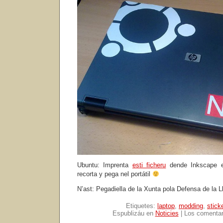
Ubuntu: Imprenta
esti ficheru
dende Inkscape e
recorta y pega nel portátil
N’ast: Pegadiella de la Xunta pola Defensa de la L
Etiquetes:
laptop
,
modding
,
stick
Espublizáu en
Noticies
|
Los comentar