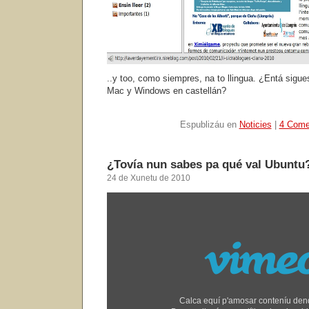
..y too, como siempres, na to llingua. ¿Entá sig
Mac y Windows en castellán?
Espublizáu en
Noticies
|
4 Come
¿Tovía nun sabes pa qué val Ubuntu?
24 de Xunetu de 2010
Amosar
"Ubuntu"
dende
Vimeo
Calca equí p'amosar conteníu den