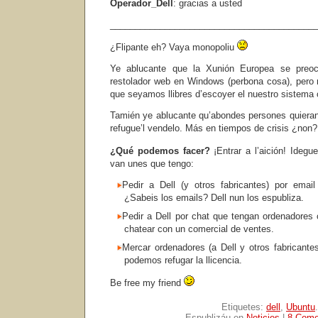
Operador_Dell
: gracias a usted
_________________________________________
¿Flipante eh? Vaya monopoliu
Ye ablucante que la Xunión Europea se preo
restolador web en Windows (perbona cosa), pero
que seyamos llibres d’escoyer el nuestro sistema 
Tamién ye ablucante qu’abondes persones quiera
refugue’l vendelo. Más en tiempos de crisis ¿non
¿Qué podemos facer?
¡Entrar a l’aición! Ideg
van unes que tengo:
Pedir a Dell (y otros fabricantes) por emai
¿Sabeis los emails? Dell nun los espubliza.
Pedir a Dell por chat que tengan ordenadores
chatear con un comercial de ventes.
Mercar ordenadores (a Dell y otros fabricante
podemos refugar la llicencia.
Be free my friend
Etiquetes:
dell
,
Ubuntu
.
Espublizáu en
Noticies
|
8 Come