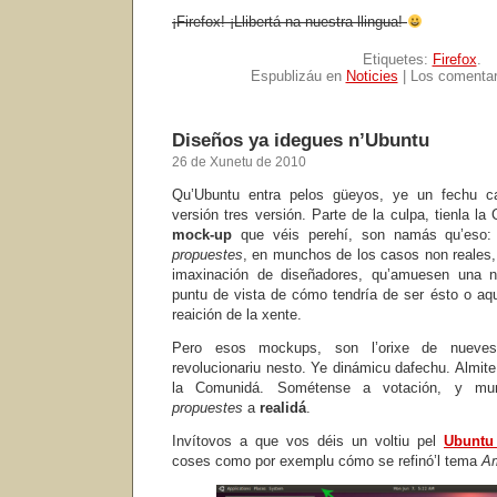
¡Firefox! ¡Llibertá na nuestra llingua!
Etiquetes:
Firefox
.
Espublizáu en
Noticies
|
Los comentar
Diseños ya idegues n’Ubuntu
26 de Xunetu de 2010
Qu’Ubuntu entra pelos güeyos, ye un fechu 
versión tres versión. Parte de la culpa, tienla 
mock-up
que véis perehí, son namás qu’eso
propuestes
, en munchos de los casos non reales,
imaxinación de diseñadores, qu’amuesen una 
puntu de vista de cómo tendría de ser ésto o aqu
reaición de la xente.
Pero esos mockups, son l’orixe de nueves
revolucionariu nesto. Ye dinámicu dafechu. Almite
la Comunidá. Sométense a votación, y mun
propuestes
a
realidá
.
Invítovos a que vos déis un voltiu pel
Ubuntu
coses como por exemplu cómo se refinó’l tema
A