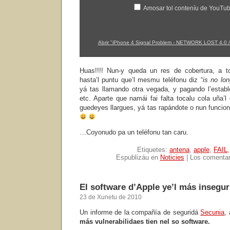
4.2.1"
Amosar tol conteníu de YouTu
dende
YouTube
Abrir "iPhone 4 Signal Problem - NETWORK LOST 4.0 / 
Ḥuas!!!! Nun-y queda un res de cobertura, a to
hasta’l puntu que’l mesmu teléfonu diz “
is no lon
yá tas llamando otra vegada, y pagando l’establ
etc. Aparte que namái fai falta tocalu cola uña’
guedeyes llargues, yá tas rapándote o nun funcio
…Coyonudo pa un teléfonu tan caru.
Etiquetes:
antena
,
apple
,
FAIL
Espublizáu en
Noticies
|
Los comentar
El software d’Apple ye’l más insegur
23 de Xunetu de 2010
Un informe de la compañía de seguridá
Secunia
,
más vulnerabilidaes tien nel so software.