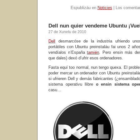
Espublizáu en
Noticies
|
Los comentar
Dell nun quier vendeme Ubuntu ¡Vuel
27 de Xunetu de 2010
Dell
desmarcóse de la industria ufriendo uno
portátiles con Ubuntu preinstaláu fai unos 2 año
vendíalos n’España
tamién
. Pero ensin más des
que dales) dexó d’ufrir esos ordenadores.
Fasta equí too normal, nun tengo quexa. El prob
poder mercar un ordenador con Ubuntu preinstal
si ufrieren Dell y demás fabricantes (¿ensamblad
sistema operativu llibre
o ensin sistema oper
casu…