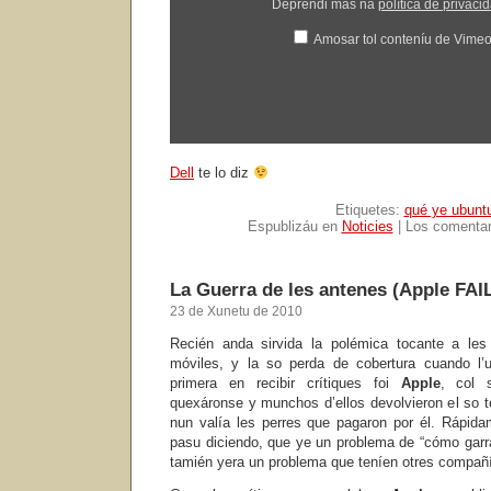
Deprendi más na
política de privac
Amosar tol conteníu de Vime
Dell
te lo diz
Etiquetes:
qué ye ubunt
Espublizáu en
Noticies
|
Los comentar
La Guerra de les antenes (Apple FAI
23 de Xunetu de 2010
Recién anda sirvida la polémica tocante a les
móviles, y la so perda de cobertura cuando l’us
primera en recibir crítiques foi
Apple
, col
quexáronse y munchos d’ellos devolvieron el so t
nun valía les perres que pagaron por él. Rápid
pasu diciendo, que ye un problema de “cómo garra’l
tamién yera un problema que teníen otres compañ