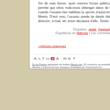
Sin dir más llonxe, ayeri mesmo fízose públic
permite que sitios maliciosos obtengan datos de la
cuando l’usuariu tien habilitao la opción d’autoco
llibreta. D’esti mou, l’usuariu puede tar dando 
direición, e-mail, etc ensin decatase d’ello. Tenéis 
Etiquetes:
apple
,
inseguri
Espublizáu en
Noticies
|
Los comentar
« Artículos anteriores
Ta pa Ponga
agóspialu de baldre
Altuxa.net
| El conteníu ye propie
Ubuntu y Canonical son marques rexistraes de Canonical Ltd.