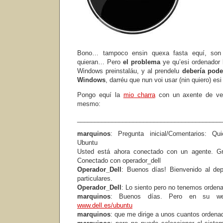
Bono… tampoco ensin quexa fasta equí, son 
quieran… Pero
el problema
ye qu’esi ordenador 
Windows preinstaláu, y al prendelu
debería poder
Windows
, darréu que nun voi usar (nin quiero) es
Pongo equí la
mio charra
con un axente de ve
mesmo:
_________________________________________
marquinos
: Pregunta inicial/Comentarios: Qu
Ubuntu
Usted está ahora conectado con un agente. Gr
Conectado con operador_dell
Operador_Dell
: Buenos días! Bienvenido al de
particulares.
Operador_Dell
: Lo siento pero no tenemos ord
marquinos
: Buenos días. Pero en su web 
www.dell.es/ubuntu
marquinos
: que me dirige a unos cuantos ordena