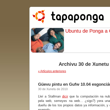
Ubuntu de Ponga a
Archivu 30 de Xunetu
« Artículos anteriores
Güevu pintu en Gufw 10.04 esgonciá
30 de Xunetu de 2010
Lleí a Stallman
dicir
que la computación na nube
pela web, semeyes na web… ¿sigo?) yera una
dueñu de los tos propios datos ya información, y
exemplu…