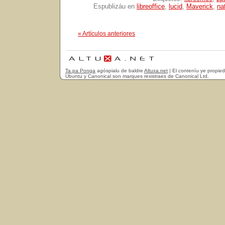
Espublizáu en
libreoffice
,
lucid
,
Maverick
,
na
« Artículos anteriores
Ta pa Ponga
agóspialu de baldre
Altuxa.net
| El conteníu ye propie
Ubuntu y Canonical son marques rexistraes de Canonical Ltd.