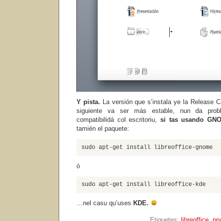
Y pista.
La versión que s’instala ye la Release C
siguiente va ser más estable, nun da pro
compatibilidá col escritoriu,
si tas usando
GN
tamién el paquete:
sudo apt-get install libreoffice-gnome
ó
sudo apt-get install libreoffice-kde
…nel casu qu’uses
KDE.
Etiquetes:
libreoffice
,
pp