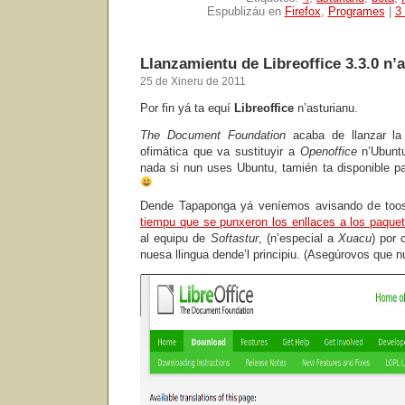
Espublizáu en
Firefox
,
Programes
|
3
Llanzamientu de Libreoffice 3.3.0 n’a
25 de Xineru de 2011
Por fin yá ta equí
Libreoffice
n’asturianu.
The Document Foundation
acaba de llanzar la v
ofimática que va sustituyir a
Openoffice
n’Ubuntu
nada si nun uses Ubuntu, tamién ta disponible pa
Dende Tapaponga yá veníemos avisando de too
tiempu que se punxeron los enllaces a los paquet
al equipu de
Softastur
, (n’especial a
Xuacu
) por 
nuesa llingua dende’l principiu. (Asegúrovos que nu