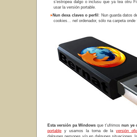
s’estropea dalgo o inclusu que ya tea otru Fir
usar la versión portable.
Nun dexa claves o perfil
: Nun guarda datos d
cookies… nel ordenador, sólo na carpeta ond
Esta versión
pa Windows
que t’ufrimos
nun ye o
portable
y usamos la torna de la
versión ofic
dalgunes persones y/o en dalgunes situaciones, la 