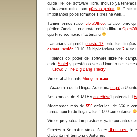
dulda’l rei del software llibre. Incluso ya tenemo
esfrutamos colos sos
güevos pintos
Y vimos
importantes polos formatos llibres na web…
Tamién vimos nacer
LibreOffice
, tal ave fénix qu
pérfida Oracle… que tovía caltién llibre a
OpenOff
que
Firefox
, ñació n’asturianu
L’asturianu algamó’l
puestu 12
ente les llingüe
cabera versión
10.10. Multiplicándose por
7
el so 
Flipamos col poder del software llibre nel campu
cortu
Sintel
y prestónos ver a Ubuntín nes seri
IT Crowd
y
The Big Bang Theory
.
Vimos al ablucante
Meego n’aición
…
L’Academia de la Llingua Asturiana
migró
a Ubunt
Nes xornaes de SUATEA
enseñóse
‘l potencial d’
E
Algamamos más de
555
artículos, de 666 y v
tamos apuntu de llegar a los 1.000 comentarios
Vimos proyeutos tan prestosos ya importantes c
Gracies a Softastur, vimos ñacer
Ubuntu-ast
, la 
d’Ubuntu nel territoriu d’Asturies.