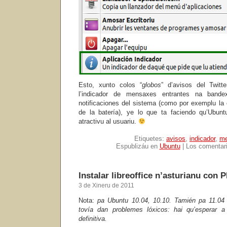
Esto, xunto colos “
globos
” d’avisos del Twitte
l’indicador de mensaxes entrantes na band
notificaciones del sistema (como por exemplu la 
de la batería), ye lo que ta faciendo qu’Ubu
atractivu al usuariu.
Etiquetes:
avisos
,
indicador
,
m
Espublizáu en
Ubuntu
|
Los comentari
Instalar libreoffice n’asturianu con 
3 de Xineru de 2011
Nota:
pa Ubuntu 10.04, 10.10. Tamién pa 11.04 
tovía dan problemes lóxicos: hai qu’esperar a
definitiva.