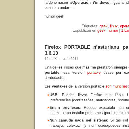
la denomasen
#Operación_Windows
, igual aín
echalo a andar…..
humor geek
Etiquetes:
geek
,
linux
,
oper
Espublizáu en
geek
,
humor
|
1 Co
Firefox PORTABLE n’asturianu pa
3.6.13
12 de Xineru de 2011
Una de les coses que más me prestaron siempre
portable
, esa versión
portable
úsase por ex
d’Educastur.
Les
ventaxes
de la versión portable
son munches
:
USB
: Puedes llevar Firefox nun llápiz 
preferencies (contraseñes, marcadores, boton
Ensin privilexos
: Puedes executalu nun o
permisos pa instalar programes (por exemplu n
Nun camuda nada nel sistema
: Si tas col
trabayu, colexu… y nun quies/puedes ins