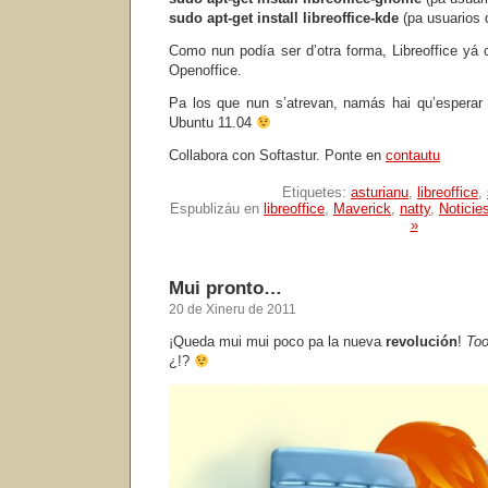
sudo apt-get install libreoffice-kde
(pa usuarios 
Como nun podía ser d’otra forma, Libreoffice yá
Openoffice.
Pa los que nun s’atrevan, namás hai qu’esperar
Ubuntu 11.04
Collabora con Softastur. Ponte en
contautu
Etiquetes:
asturianu
,
libreoffice
,
Espublizáu en
libreoffice
,
Maverick
,
natty
,
Noticie
»
Mui pronto…
20 de Xineru de 2011
¡Queda mui mui poco pa la nueva
revolución
!
Too
¿!?