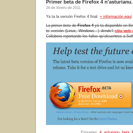
Primer beta de Firefox 4 n’asturianu.
26 de Xineru de 2011
Ya ta la versión Firefox 4 final.
+ información equí
.
La primer
beta
de
Firefox 4
yá ta disponible en ll
to versión (Linux, Windows…) dende’l
sitiu web 
Collabora reportando los fallos qu’alcuentres a Sof
Etiquetes:
4
,
asturianu
,
beta
,