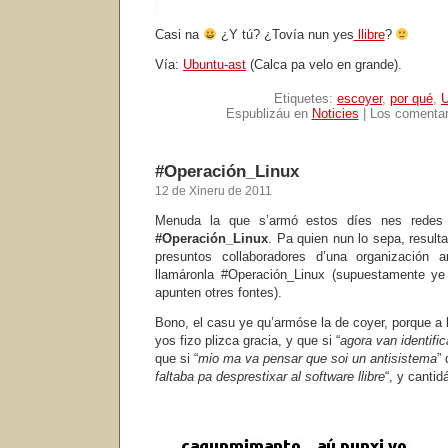
Casi na
¿Y tú? ¿Tovía nun yes
llibre
?
Vía:
Ubuntu-ast
(Calca pa velo en grande).
Etiquetes:
escoyer
,
por qué
,
U
Espublizáu en
Noticies
|
Los comentar
#Operación_Linux
12 de Xineru de 2011
Menuda la que s’armó estos díes nes redes 
#Operación_Linux
. Pa quien nun lo sepa, resulta
presuntos collaboradores d’una organización 
llamáronla #Operación_Linux (supuestamente y
apunten otres fontes).
Bono, el casu ye qu’armóse la de coyer, porque a
yos fizo plizca gracia, y que si “
agora van identifi
que si “
mio ma va pensar que soi un antisistema
” 
faltaba pa desprestixar al software llibre
“, y canti