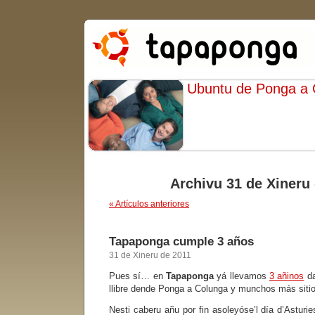
Ubuntu de Ponga a
Archivu 31 de Xineru
« Artículos anteriores
Tapaponga cumple 3 años
31 de Xineru de 2011
Pues sí… en
Tapaponga
yá llevamos
3 añinos
da
llibre dende Ponga a Colunga y munchos más siti
Nesti caberu añu por fin asoleyóse’l día d’Asturi