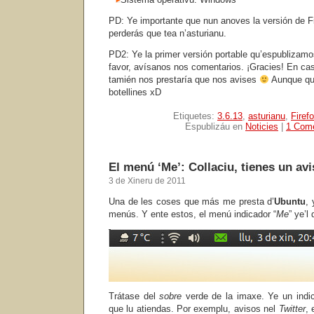
PD: Ye importante que nun anoves la versión de Fi
perderás que tea n’asturianu.
PD2: Ye la primer versión portable qu’espublizamos
favor, avísanos nos comentarios. ¡Gracies! En ca
tamién nos prestaría que nos avises
Aunque qu
botellines xD
Etiquetes:
3.6.13
,
asturianu
,
Firef
Espublizáu en
Noticies
|
1 Come
El menú ‘Me’: Collaciu, tienes un avi
3 de Xineru de 2011
Una de les coses que más me presta d’
Ubuntu
, 
menús. Y ente estos, el menú indicador “
Me
” ye’l
Trátase del
sobre
verde de la imaxe. Ye un indic
que lu atiendas. Por exemplu, avisos nel
Twitter
,