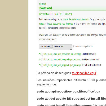
La páxina de descargues
ta disponible equí
.
Los usuarios impacientes d’Ubuntu 10.10 pueden p
siguiente mou:
sudo add-apt-repository ppa:libreoffice/ppa
sudo apt-get update && sudo apt-get install libr
sudo apt-get install libreoffice-gnome
(pa usuar