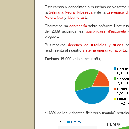
Esfrutamos y conocimos a munchos de vosotros nos
la
Selmana Negra
,
Ribeseya
y de la
Universidá d
AsturLINux
y
Ubuntu-ast
…
Charramos na
cervecería
sobre software llibre y n
del 2009 supimos les
posibilidaes d’escoyeta
d
blogue…
Pusímosvos
decenes de tutoriales y trucos
pa
rendimientu al nuestru
sistema operativu favoritu
Tuvimos
19.000
visites nesti añu,
el
63%
de los visitantes ficiéronlo usando’l restola