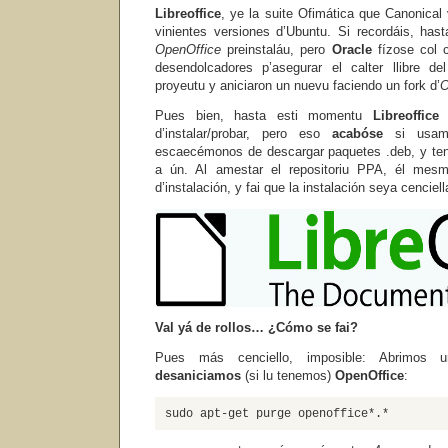
Libreoffice
, ye la suite Ofimática que Canonical 
vinientes versiones d’Ubuntu. Si recordáis, ha
OpenOffice
preinstaláu, pero
Oracle
fízose col c
desendolcadores p’asegurar el calter llibre 
proyeutu y aniciaron un nuevu faciendo un fork d’
O
Pues bien, hasta esti momentu
Libreoffice
y
d’instalar/probar, pero eso
acabóse
si usa
escaecémonos de descargar paquetes .deb, y tene
a ún. Al amestar el repositoriu PPA, él mesm
d’instalación, y fai que la instalación seya cenciel
Val yá de rollos… ¿Cómo se fai?
Pues más cenciello, imposible: Abrimos
desaniciamos
(si lu tenemos)
OpenOffice
:
sudo apt-get purge openoffice*.*