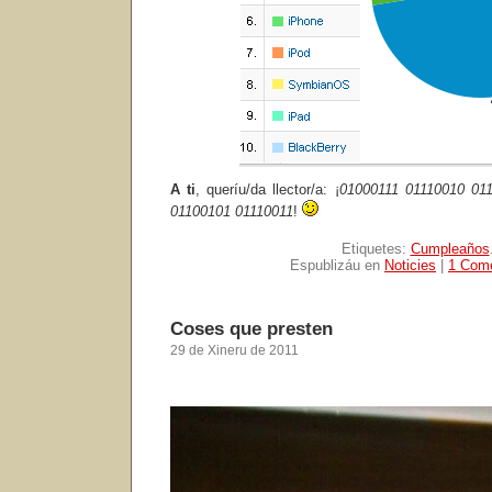
A ti
, queríu/da llector/a: ¡
01000111 01110010 01
01100101 01110011
!
Etiquetes:
Cumpleaños
Espublizáu en
Noticies
|
1 Come
Coses que presten
29 de Xineru de 2011