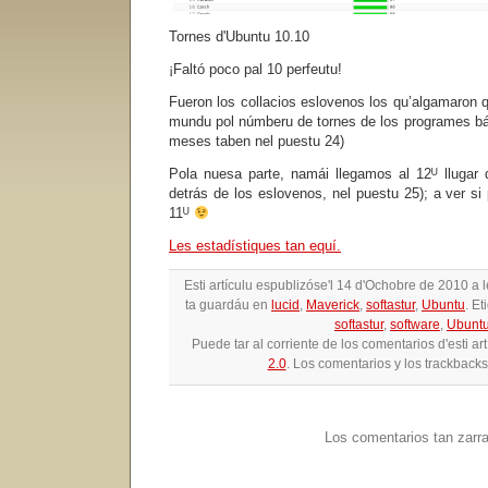
Tornes d'Ubuntu 10.10
¡Faltó poco pal 10 perfeutu!
Fueron los collacios eslovenos los qu’algamaron q
mundu pol númberu de tornes de los programes bás
meses taben nel puestu 24)
Pola nuesa parte, namái llegamos al 12ᵁ llugar
detrás de los eslovenos, nel puestu 25); a ver si 
11ᵁ
Les estadístiques tan equí.
Esti artículu espublizóse'l 14 d'Ochobre de 2010 a
ta guardáu en
lucid
,
Maverick
,
softastur
,
Ubuntu
. Et
softastur
,
software
,
Ubunt
Puede tar al corriente de los comentarios d'esti ar
2.0
. Los comentarios y los trackbacks
Los comentarios tan zarr