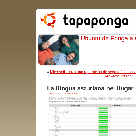
Ubuntu de Ponga a
«
Microsoft llanza una reparación de seguridá ‘históri
Proxecto Trasno: 
La llingua asturiana nel lluga