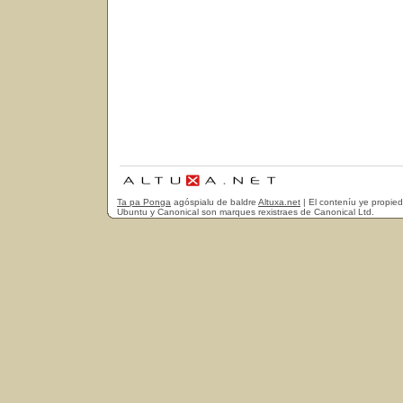
Ta pa Ponga
agóspialu de baldre
Altuxa.net
| El conteníu ye propie
Ubuntu y Canonical son marques rexistraes de Canonical Ltd.