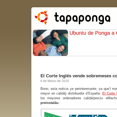
Ubuntu de Ponga a
El Corte Inglés vende sobremeses c
6 de Marzu de 2010
Bono, esta noticia ye perinteresante, ya que’l m
meyor en calidá) distribuidor d’España:
El Corte 
los meyores ordenadores calidá/preciu: eMa
preinstaláu
.