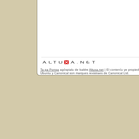
Ta pa Ponga
agóspialu de baldre
Altuxa.net
| El conteníu ye propie
Ubuntu y Canonical son marques rexistraes de Canonical Ltd.