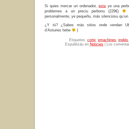
Si quies mercar un ordenador,
esta
ye una perbo
problemes a un preciu perbonu (229€)
E
personalmente, ye pequeñu, más silenciosu qu’un p
¿Y tú? ¿Sabes más sitios onde vendan Ubun
d’Asturies ḥeḥe
)
Etiquetes:
corte
,
emachines
,
inglés
Espublizáu en
Noticies
|
Los comentar