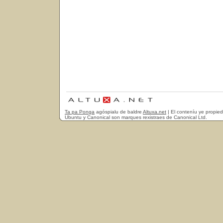
Ta pa Ponga
agóspialu de baldre
Altuxa.net
| El conteníu ye propie
Ubuntu y Canonical son marques rexistraes de Canonical Ltd.