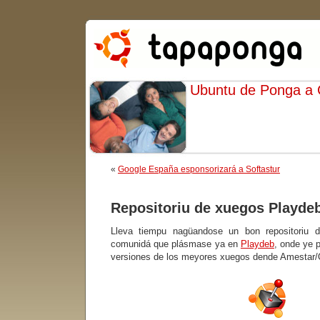
Ubuntu de Ponga a
«
Google España esponsorizará a Softastur
Repositoriu de xuegos Playde
Lleva tiempu nagüandose un bon repositoriu d
comunidá que plásmase ya en
Playdeb
, onde ye 
versiones de los meyores xuegos dende Amestar/Q