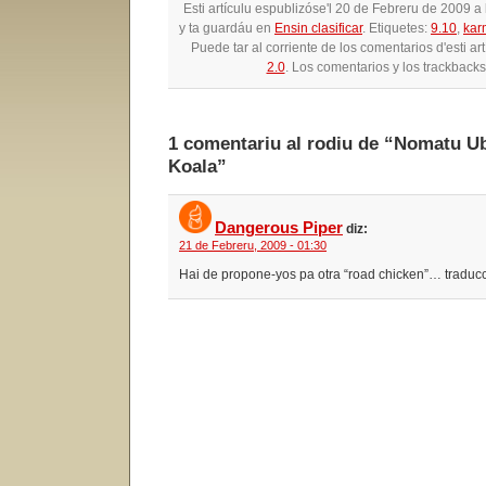
Esti artículu espublizóse'l 20 de Febreru de 2009 
y ta guardáu en
Ensin clasificar
. Etiquetes:
9.10
,
kar
Puede tar al corriente de los comentarios d'esti ar
2.0
. Los comentarios y los trackbacks
1 comentariu al rodiu de “Nomatu U
Koala”
Dangerous Piper
diz:
21 de Febreru, 2009 - 01:30
Hai de propone-yos pa otra “road chicken”… traducció