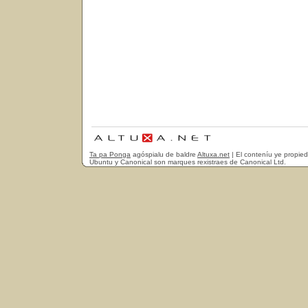
Ta pa Ponga
agóspialu de baldre
Altuxa.net
| El conteníu ye propie
Ubuntu y Canonical son marques rexistraes de Canonical Ltd.