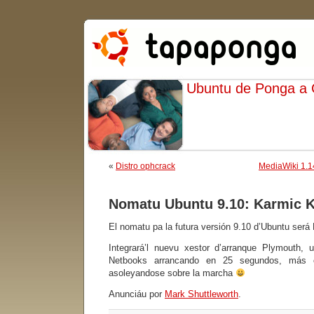
Ubuntu de Ponga a
«
Distro ophcrack
MediaWiki 1.14
Nomatu Ubuntu 9.10: Karmic 
El nomatu pa la futura versión 9.10 d’Ubuntu ser
Integrará’l nuevu xestor d’arranque Plymouth, 
Netbooks arrancando en 25 segundos, más o
asoleyandose sobre la marcha
Anunciáu por
Mark Shuttleworth
.