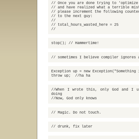
// Once you are done trying to 'optimize
// and have realized what a terrible mis
// please increment the following counte
// to the next guy:
//
// total_hours_wasted_here = 25
//
stop(); // Hammertime!
// sometimes I believe compiler ignores 
Exception up = new Exception("Something 
throw up; //ha ha
//When I wrote this, only God and I u
doing
//Now, God only knows
// Magic. Do not touch.
// drunk, fix later