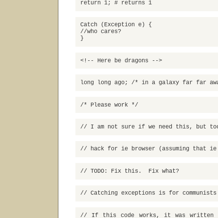
return 1; # returns 1
Catch (Exception e) {
//who cares?
}
<!-- Here be dragons -->
long long ago; /* in a galaxy far far aw
/* Please work */
// I am not sure if we need this, but to
// hack for ie browser (assuming that ie
// TODO: Fix this. Fix what?
// Catching exceptions is for communists
// If this code works, it was written 