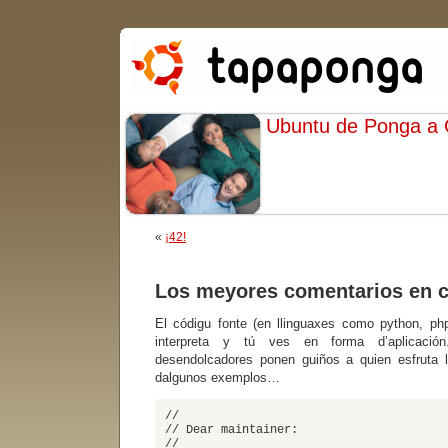
Ubuntu de Ponga a
«
¡42!
Los meyores comentarios en c
El códigu fonte (en llinguaxes como python, ph
interpreta y tú ves en forma d’aplicació
desendolcadores ponen guiños a quien esfruta 
dalgunos exemplos…
//
// Dear maintainer:
//