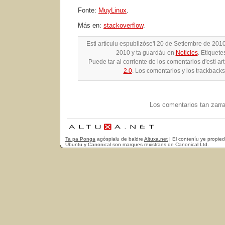
Fonte:
MuyLinux
.
Más en:
stackoverflow
.
Esti artículu espublizóse'l 20 de Setiembre de 201
2010 y ta guardáu en
Noticies
. Etiquete
Puede tar al corriente de los comentarios d'esti ar
2.0
. Los comentarios y los trackbacks
Los comentarios tan zarr
Ta pa Ponga
agóspialu de baldre
Altuxa.net
| El conteníu ye propie
Ubuntu y Canonical son marques rexistraes de Canonical Ltd.