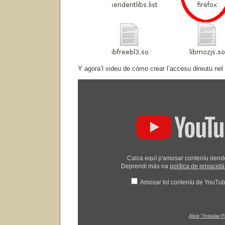
Y agora’l videu de cómo crear l’accesu direutu nel
Amosar
"Instalar
Firefox
n'Ubuntu"
dende
YouTube
Calca equí p'amosar conteníu den
Deprendi más na
política de privaci
Amosar tol conteníu de YouTu
Abrir "Instalar