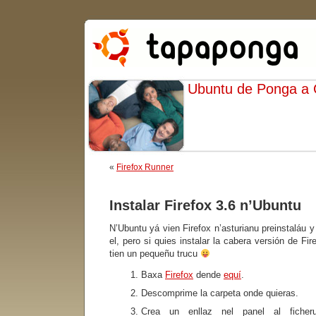
Ubuntu de Ponga a
«
Firefox Runner
Instalar Firefox 3.6 n’Ubuntu
N’Ubuntu yá vien Firefox n’asturianu preinstaláu 
el, pero si quies instalar la cabera versión de Fir
tien un pequeñu trucu
Baxa
Firefox
dende
equí
.
Descomprime la carpeta onde quieras.
Crea un enllaz nel panel al fiche