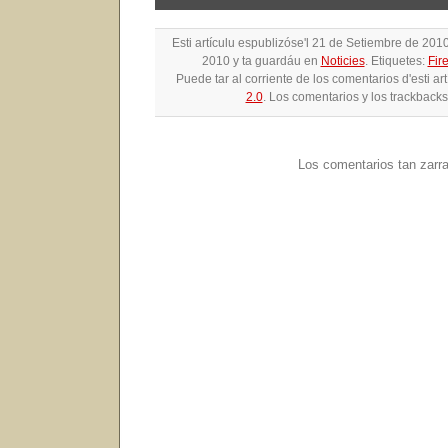
Esti artículu espublizóse'l 21 de Setiembre de 201
2010 y ta guardáu en
Noticies
. Etiquetes:
Fir
Puede tar al corriente de los comentarios d'esti ar
2.0
. Los comentarios y los trackbacks
Los comentarios tan zarr