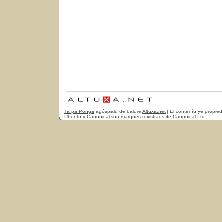
Ta pa Ponga
agóspialu de baldre
Altuxa.net
| El conteníu ye propie
Ubuntu y Canonical son marques rexistraes de Canonical Ltd.