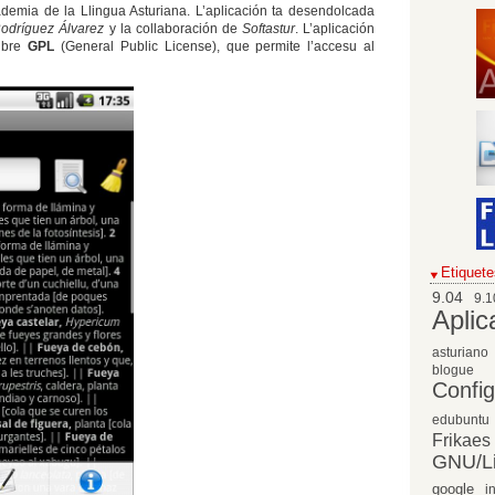
ademia de la Llingua Asturiana. L’aplicación ta desendolcada
odríguez Álvarez
y la collaboración de
Softastur
. L’aplicación
libre
GPL
(General Public License), que permite l’accesu al
Etiquete
9.04
9.1
Aplic
asturiano
blogue
Confi
edubuntu
Frikaes
GNU/L
google
i