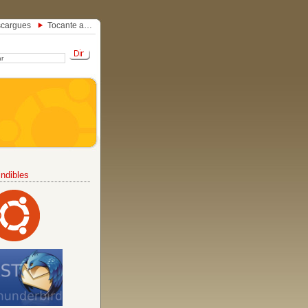
cargues
Tocante a…
ndibles