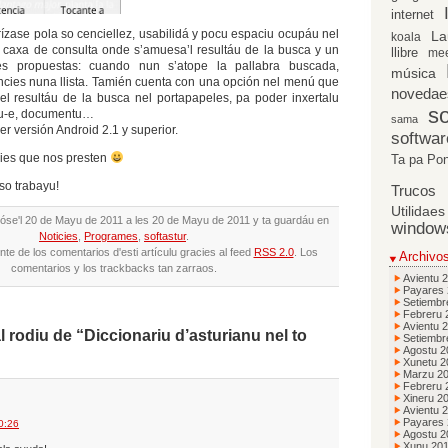
internet
rízase pola so cenciellez, usabilidá y pocu espaciu ocupáu nel
La
koala
 caxa de consulta onde s’amuesa’l resultáu de la busca y un
llibre
me
res propuestas: cuando nun s’atope la pallabra buscada,
música
cies nuna llista. Tamién cuenta con una opción nel menú que
novedae
 del resultáu de la busca nel portapapeles, pa poder inxertalu
so
éu-e, documentu…
sama
r versión Android 2.1 y superior.
softwar
icies que nos presten
Ta pa Po
so trabayu!
Trucos
Utilidaes
izóse'l 20 de Mayu de 2011 a les 20 de Mayu de 2011 y ta guardáu en
window
Noticies
,
Programes
,
softastur
.
nte de los comentarios d'esti artículu gracies al feed
RSS 2.0
. Los
Archivo
comentarios y los trackbacks tan zarraos.
Avientu 
Payares
Setiembr
Febreru 
Avientu 
l rodiu de “Diccionariu d’asturianu nel to
Setiembr
Agostu 2
Xunetu 2
Marzu 2
Febreru 
Xineru 2
Avientu 
Payares
0:26
Agostu 2
Xunu 20