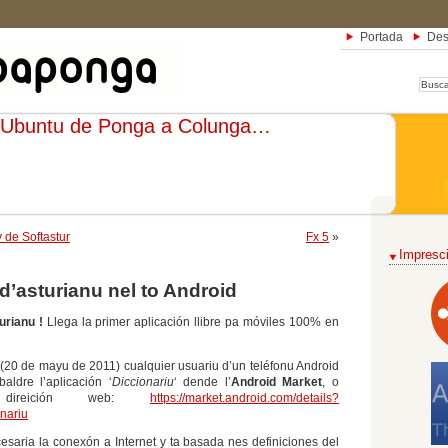
Portada
Des
Ubuntu de Ponga a Colunga…
 de Softastur
Fx 5
»
Impresci
d’asturianu nel to Android
urianu !
Llega la primer aplicación llibre pa móviles 100% en
20 de mayu de 2011) cualquier usuariu d’un teléfonu Android
aldre l’aplicación ‘
Diccionariu
‘ dende l’
Android Market
, o
direición web:
https://market.android.com/details?
onariu
cesaria la conexón a Internet y ta basada nes definiciones del