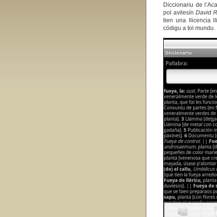
Diccionariu de l’Ac
pol avilesín
David R
tien una llicencia l
códigu a tol mundu.