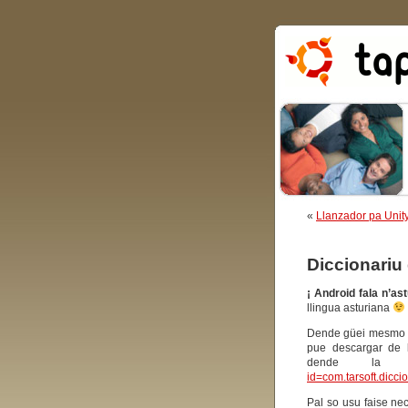
«
Llanzador pa Unity
Diccionariu 
¡ Android fala n’ast
llingua asturiana
Dende güei mesmo (
pue descargar de b
dende la 
id=com.tarsoft.dicci
Pal so usu faise ne