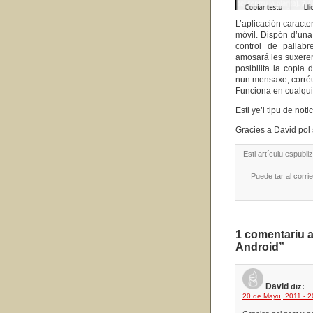
L’aplicación caracte
móvil. Dispón d’una
control de pallab
amosará les suxeren
posibilita la copia
nun mensaxe, corr
Funciona en cualquie
Esti ye’l tipu de not
Gracies a David pol 
Esti artículu espubl
Puede tar al corrie
1 comentariu a
Android”
David
diz:
20 de Mayu, 2011 - 2