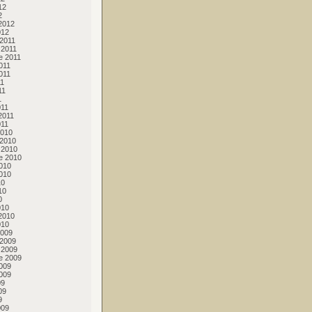
12
2
2012
012
2011
 2011
e 2011
011
011
11
11
1
011
2011
011
2010
 2010
 2010
e 2010
010
010
10
10
0
010
2010
010
2009
 2009
 2009
e 2009
009
009
09
09
9
009