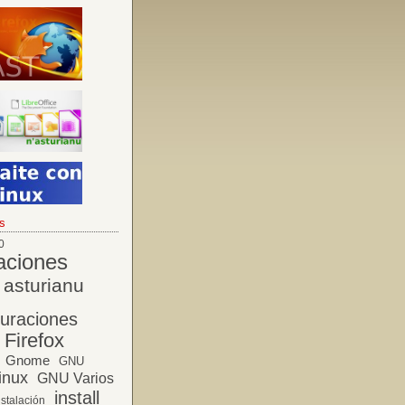
s
0
aciones
asturianu
guraciones
Firefox
Gnome
GNU
inux
GNU Varios
install
nstalación