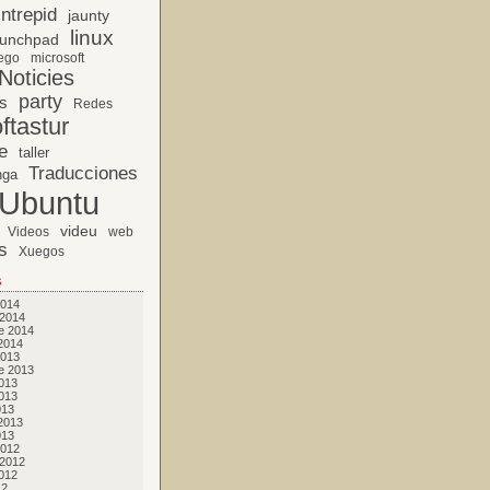
Intrepid
jaunty
linux
unchpad
ego
microsoft
Noticies
party
s
Redes
ftastur
e
taller
Traducciones
nga
Ubuntu
videu
Videos
web
s
Xuegos
s
2014
 2014
e 2014
2014
2013
e 2013
013
013
013
2013
013
2012
 2012
012
12