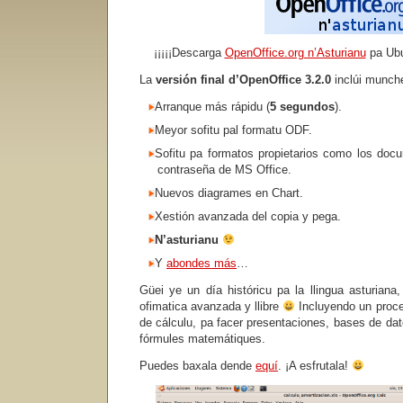
¡¡¡¡¡Descarga
OpenOffice.org n’Asturianu
pa Ubu
La
versión final d’OpenOffice 3.2.0
inclúi munch
Arranque más rápidu (
5 segundos
).
Meyor sofitu pal formatu ODF.
Sofitu pa formatos propietarios como los do
contraseña de MS Office.
Nuevos diagrames en Chart.
Xestión avanzada del copia y pega.
N’asturianu
Y
abondes más
…
Güei ye un día históricu pa la llingua asturiana,
ofimatica avanzada y llibre
Incluyendo un proce
de cálculu, pa facer presentaciones, bases de d
fórmules matemátiques.
Puedes baxala dende
equí
. ¡A esfrutala!