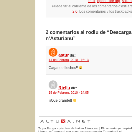
linux
,
openoffice.org
,
softas
Puede tar al corriente de los comentarios d'esti ar
2.0
. Los comentarios y los trackbacks
2 comentarios al rodiu de “Descarga
n’Asturianu”
astur
diz:
14 de Febreru, 2010 - 16:13
Cagando lleches!!
Rieḷḷu
diz:
15 de Febreru, 2010 - 14:05
¡¡Que grande!!
Ta pa Ponga
agóspialu de baldre
Altuxa.net
| El conteníu ye propie
Ubuntu y Canonical son marques rexistraes de Canonical Ltd.