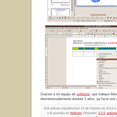
Gracies a tol equipu de
softastur
, que trabayó llibr
desinteresadamente durante 2 años, pa facer esti 
Esti artículu espublizóse'l 14 de Febreru de 2010 
y ta guardáu en
Noticies
. Etiquetes:
3.2.0
,
asturi