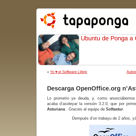
Ubuntu de Ponga a
«
Yo ♥ el Software Llibre
Autoi
Descarga OpenOffice.org n’As
Lo prometío ye deuda, y, como anunciábemo
acaba d’asoleyar la versión 3.2.0, que por prim
Asturiana
. Gracies al equipu de
Softastur
.
Dempués d’un trabayu de 2 años, yá