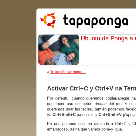
Ubuntu de Ponga a
«
Yo tamién voi xugar…
Activar Ctrl+C y Ctrl+V na Ter
Por defeutu, cuando queremos copiar/apegar n
que facer usu del botón
drechu
del mur y esco
queremos usar les tecles, tamién podemos facelo
ye
Ctrl+Shift+C
pa copiar y
Ctrl+Shift+V
p’apega
Pa una persona que tea avezada a Ctrl+C y Ct
enfarragoso, asina que vamos poné-y igua.