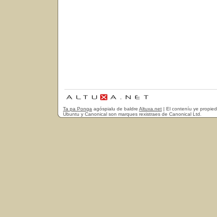
Ta pa Ponga
agóspialu de baldre
Altuxa.net
| El conteníu ye propie
Ubuntu y Canonical son marques rexistraes de Canonical Ltd.